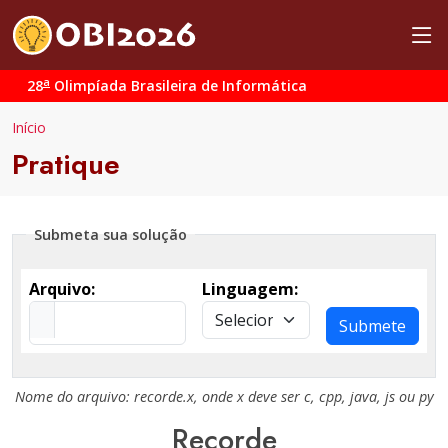
a
28
Olimpíada Brasileira de Informática
Início
Pratique
Submeta sua solução
Arquivo:
Linguagem:
Submete
Nome do arquivo:
recorde.x
, onde
x
deve ser
c
,
cpp
,
java
,
js
ou
py
Recorde