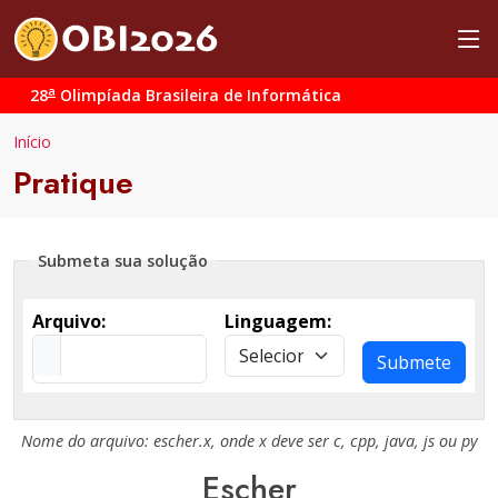
a
28
Olimpíada Brasileira de Informática
Início
Pratique
Submeta sua solução
Arquivo:
Linguagem:
Submete
Nome do arquivo:
escher.x
, onde
x
deve ser
c
,
cpp
,
java
,
js
ou
py
Escher