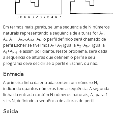
Em termos mais gerais, se uma sequência de N números
naturais representando a sequência de alturas for A
,
1
A
, A
,…,A
,A
, A
, o perfil definido será chamado de
2
3
N-2
N-1
N
perfil Escher se tivermos A
+A
igual a A
+A
igual a
1
N
2
N-1
A
+A
, e assim por diante. Neste problema, será dada
3
N-2
a sequência de alturas que definem o perfil e seu
programa deve decidir se o perfil é Escher, ou não.
Entrada
A primeira linha da entrada contém um número N,
indicando quantos números tem a sequência. A segunda
linha da entrada contém N números naturais, A
, para 1
i
≤ i ≤ N, definindo a sequência de alturas do perfil.
Saída