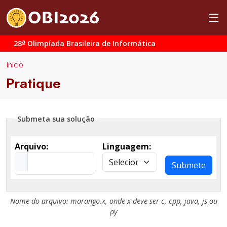
a
28
Olimpíada Brasileira de Informática
Início
Pratique
Submeta sua solução
Arquivo:
Linguagem:
Submete
Nome do arquivo:
morango.x
, onde
x
deve ser
c
,
cpp
,
java
,
js
ou
py