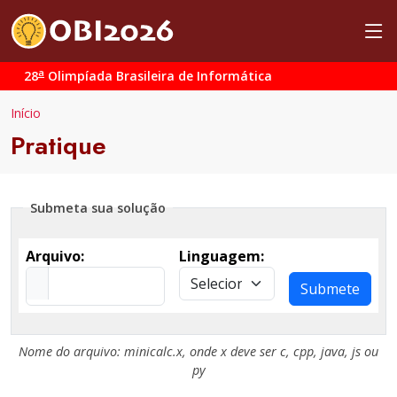
a
28
Olimpíada Brasileira de Informática
Início
Pratique
Submeta sua solução
Arquivo:
Linguagem:
Submete
Nome do arquivo:
minicalc.x
, onde
x
deve ser
c
,
cpp
,
java
,
js
ou
py