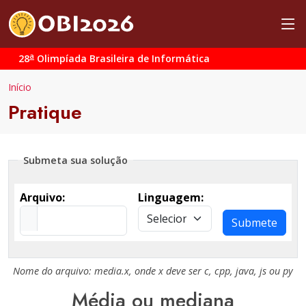
a
28
Olimpíada Brasileira de Informática
Início
Pratique
Submeta sua solução
Arquivo:
Linguagem:
Submete
Nome do arquivo:
media.x
, onde
x
deve ser
c
,
cpp
,
java
,
js
ou
py
Média ou mediana