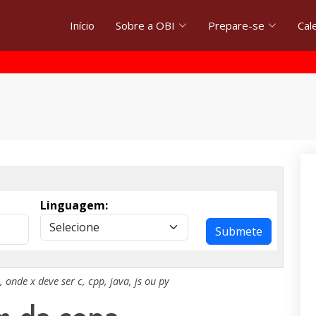
Início
Sobre a OBI
Prepare-se
Cal
Linguagem:
Submete
, onde
x
deve ser
c
,
cpp
,
java
,
js
ou
py