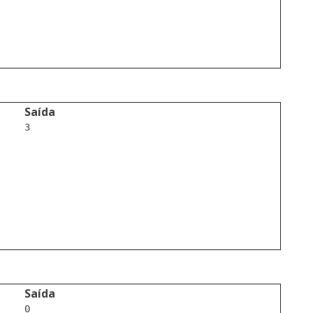
Saída
3

Saída
0
