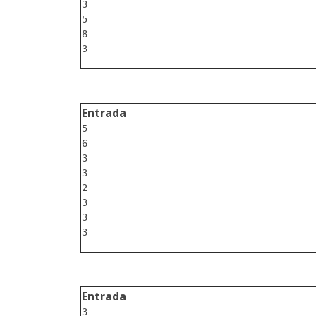
3

5

8

Entrada
5

6

3

3

2

3

3

Entrada
3
