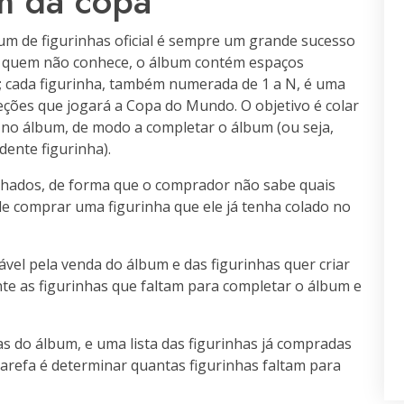
m da copa
m de figurinhas oficial é sempre um grande sucesso
ra quem não conhece, o álbum contém espaços
s; cada figurinha, também numerada de 1 a N, é uma
ções que jogará a Copa do Mundo. O objetivo é colar
s no álbum, de modo a
completar
o álbum (ou seja,
ente figurinha).
chados, de forma que o comprador não sabe quais
de comprar uma figurinha que ele já tenha colado no
vel pela venda do álbum e das figurinhas quer criar
nte as figurinhas que faltam para completar o álbum e
s do álbum, e uma lista das figurinhas já compradas
tarefa é determinar quantas figurinhas faltam para