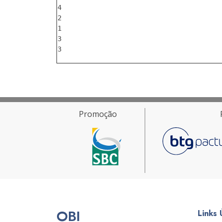
4

2

1

3

Promoção
OBI
Links 