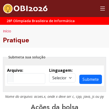
a
28
Olimpíada Brasileira de Informática
Início
Pratique
Submeta sua solução
Arquivo:
Linguagem:
Submete
Nome do arquivo:
acoes.x
, onde
x
deve ser
c
,
cpp
,
java
,
js
ou
py
Ações da bolsa