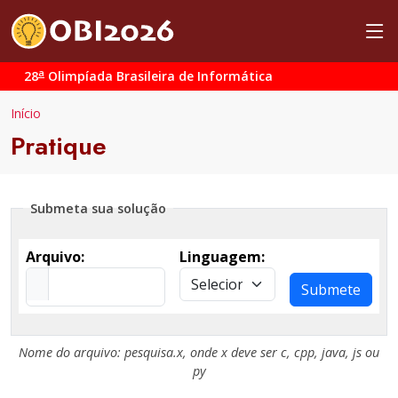
a
28
Olimpíada Brasileira de Informática
Início
Pratique
Submeta sua solução
Arquivo:
Linguagem:
Submete
Nome do arquivo:
pesquisa.x
, onde
x
deve ser
c
,
cpp
,
java
,
js
ou
py