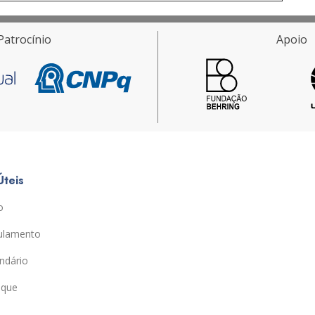
Patrocínio
Apoio
Úteis
o
ulamento
ndário
ique