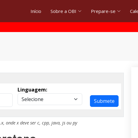
Início
Sobre a OBI
Prepare-se
Cal
Linguagem:
Submete
.x
, onde
x
deve ser
c
,
cpp
,
java
,
js
ou
py