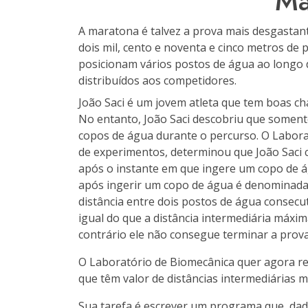
Ma
A maratona é talvez a prova mais desgastant
dois mil, cento e noventa e cinco metros de
posicionam vários postos de água ao longo 
distribuídos aos competidores.
João Saci é um jovem atleta que tem boas ch
No entanto, João Saci descobriu que somen
copos de água durante o percurso. O Laborat
de experimentos, determinou que João Saci 
após o instante em que ingere um copo de ág
após ingerir um copo de água é denominada d
distância entre dois postos de água consec
igual do que a distância intermediária máxim
contrário ele não consegue terminar a prova
O Laboratório de Biomecânica quer agora re
que têm valor de distâncias intermediárias má
Sua tarefa é escrever um programa que, dad