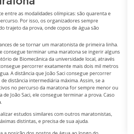
ratona
e entre as modalidades olímpicas: são quarenta e
 percurso. Por isso, os organizadores sempre
do trajeto da prova, onde copos de água são
ances de se tornar um maratonista de primeira linha.
te consegue terminar uma maratona se ingerir alguns
ório de Biomecânica da universidade local, através
consegue percorrer exatamente mais dois mil metros
ua. A distância que João Saci consegue percorrer
e distância intermediária máxima. Assim, se a
utivos no percurso da maratona for sempre menor ou
a de João Saci, ele consegue terminar a prova. Caso
.
alizar estudos similares com outros maratonistas,
ximas distintas, e precisa de sua ajuda.
a a posição dos postos de água ao longo do