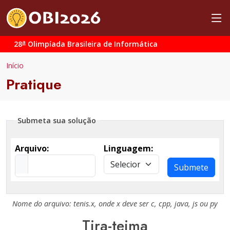
a
28
Olimpíada Brasileira de Informática
Início
Pratique
Submeta sua solução
Arquivo:
Linguagem:
Submete
Nome do arquivo:
tenis.x
, onde
x
deve ser
c
,
cpp
,
java
,
js
ou
py
Tira-teima