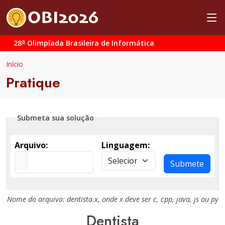
a
28
Olimpíada Brasileira de Informática
Início
Pratique
Submeta sua solução
Arquivo:
Linguagem:
Submete
Nome do arquivo:
dentista.x
, onde
x
deve ser
c
,
cpp
,
java
,
js
ou
py
Dentista