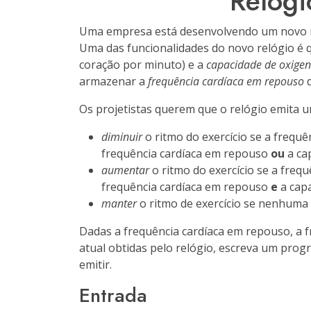
Relógi
Uma empresa está desenvolvendo um novo re
Uma das funcionalidades do novo relógio é q
coração por minuto) e a
capacidade de oxigen
armazenar a
frequência cardíaca em repouso
d
Os projetistas querem que o relógio emita um
diminuir
o ritmo do exercício se a frequê
frequência cardíaca em repouso
ou
a ca
aumentar
o ritmo do exercício se a freq
frequência cardíaca em repouso
e
a capa
manter
o ritmo de exercício se nenhuma 
Dadas a frequência cardíaca em repouso, a f
atual obtidas pelo relógio, escreva um pro
emitir.
Entrada