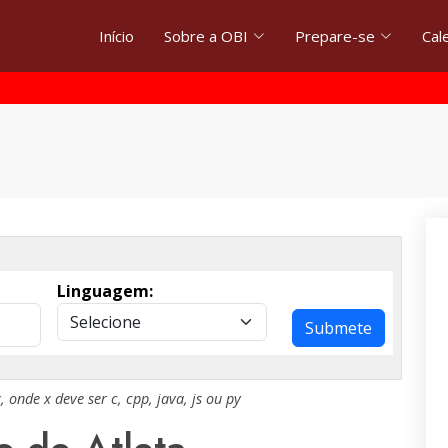
Início
Sobre a OBI
Prepare-se
Cal
Linguagem:
Submete
x
, onde
x
deve ser
c
,
cpp
,
java
,
js
ou
py