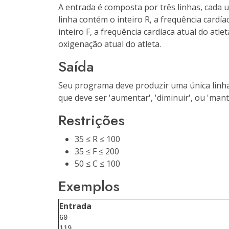
A entrada é composta por três linhas, cada
linha contém o inteiro R, a frequência cardí
inteiro F, a frequência cardíaca atual do atle
oxigenação atual do atleta.
Saída
Seu programa deve produzir uma única linha
que deve ser '
aumentar
', '
diminuir
', ou '
mant
Restrições
35 ≤ R ≤ 100
35 ≤ F ≤ 200
50 ≤ C ≤ 100
Exemplos
Entrada
60

119
