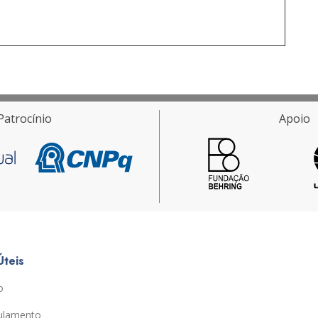
Patrocínio
Apoio
Úteis
o
ulamento