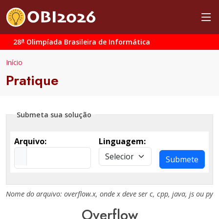
a
28
Olimpíada Brasileira de Informática
Início
Pratique
Submeta sua solução
Arquivo:
Linguagem:
Submete
Nome do arquivo:
overflow.x
, onde
x
deve ser
c
,
cpp
,
java
,
js
ou
py
Overflow