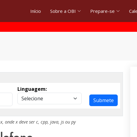
Início
Sobre a OBI
Prepare-se
Cal
Linguagem:
Submete
.x
, onde
x
deve ser
c
,
cpp
,
java
,
js
ou
py