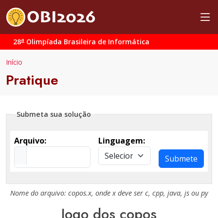
a
28
Olimpíada Brasileira de Informática
Início
Pratique
Submeta sua solução
Arquivo:
Linguagem:
Submete
Nome do arquivo:
copos.x
, onde
x
deve ser
c
,
cpp
,
java
,
js
ou
py
Jogo dos copos