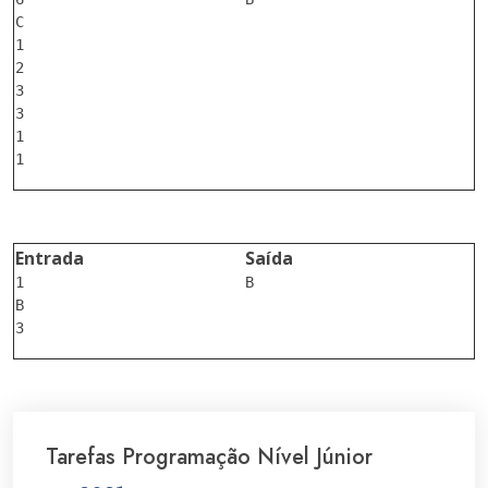
C

1

2

3

3

1

Entrada
Saída
1

B

B

Tarefas Programação Nível Júnior