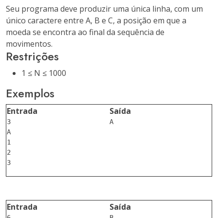
Seu programa deve produzir uma única linha, com um
único caractere entre
A
,
B
e
C
, a posição em que a
moeda se encontra ao final da sequência de
movimentos.
Restrições
1 ≤ N ≤ 1000
Exemplos
Entrada
Saída
3

A

A

1

2

Entrada
Saída
6

B
