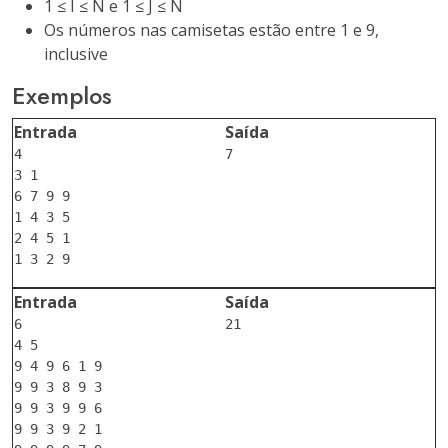
1 ≤ I ≤ N e 1 ≤ J ≤ N
Os números nas camisetas estão entre 1 e 9,
inclusive
Exemplos
Entrada
Saída
4

7

3 1

6 7 9 9

1 4 3 5

2 4 5 1

Entrada
Saída
6

21

4 5

9 4 9 6 1 9

9 9 3 8 9 3

9 9 3 9 9 6

9 9 3 9 2 1
