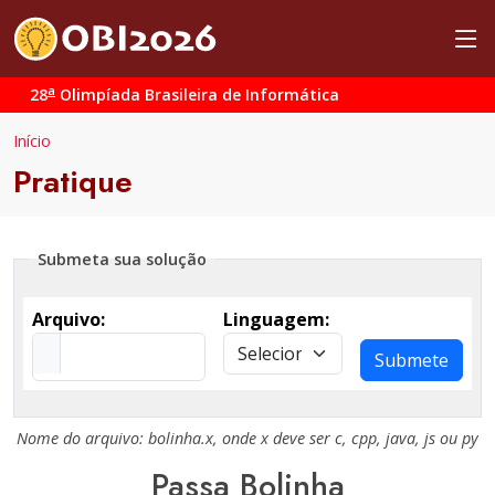
a
28
Olimpíada Brasileira de Informática
Início
Pratique
Submeta sua solução
Arquivo:
Linguagem:
Submete
Nome do arquivo:
bolinha.x
, onde
x
deve ser
c
,
cpp
,
java
,
js
ou
py
Passa Bolinha