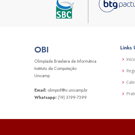
OBI
Links 
Iníci
Olimpíada Brasileira de Informática
Instituto de Computação
Reg
Unicamp
Cale
Email:
olimpinf@ic.unicamp.br
Prat
Whatsapp:
(19) 3199-7399