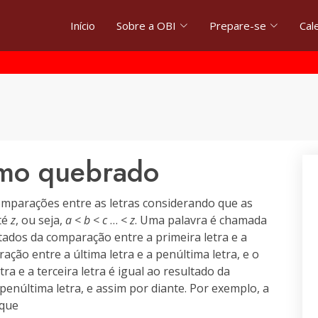
Início
Sobre a OBI
Prepare-se
Cal
omo quebrado
omparações entre as letras considerando que as
té
z
, ou seja,
a
<
b
<
c
… <
z
. Uma palavra é chamada
tados da comparação entre a primeira letra e a
ação entre a última letra e a penúltima letra, e o
a e a terceira letra é igual ao resultado da
enúltima letra, e assim por diante. Por exemplo, a
rque