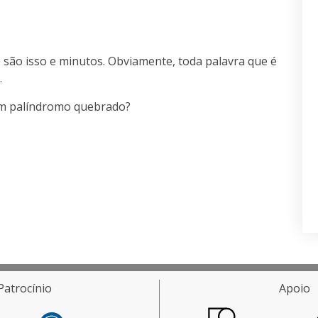
s são
isso
e
minutos
. Obviamente, toda palavra que é
.
um palíndromo quebrado?
Patrocínio
Apoio