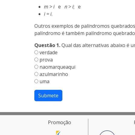
m > i
e
n > i
; e
i = i
.
Outros exemplos de palíndromos quebrado
palíndromo é também palíndromo quebrado
Questão 1.
Qual das alternativas abaixo é 
verdade
prova
naomarqueaqui
azulmarinho
uma
Submete
Promoção