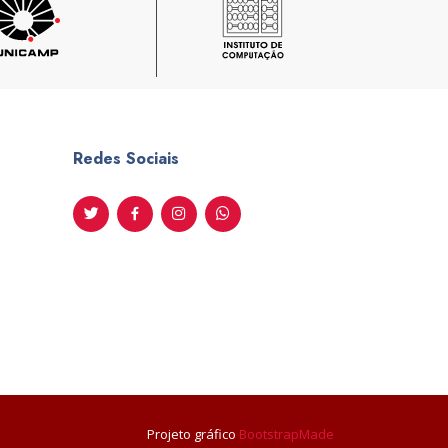
Redes Sociais
Projeto gráfico
BootstrapMade