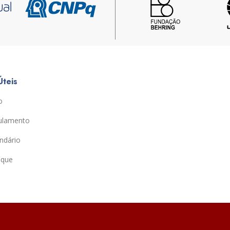
Úteis
o
ulamento
ndário
ique