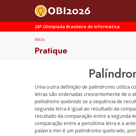
a
28
Olimpíada Brasileira de Informática
Início
Pratique
Palíndr
Uma outra definição de palíndromo utiliza c
letras são ordenadas crescentemente de
a
a
palíndromo quebrado
se a sequência de resul
segunda letra é igual ao resultado da compar
resultado da comparação entre a segunda letr
comparação entre a penúltima letra e a antep
palavra
min
é um palíndromo quebrado, po