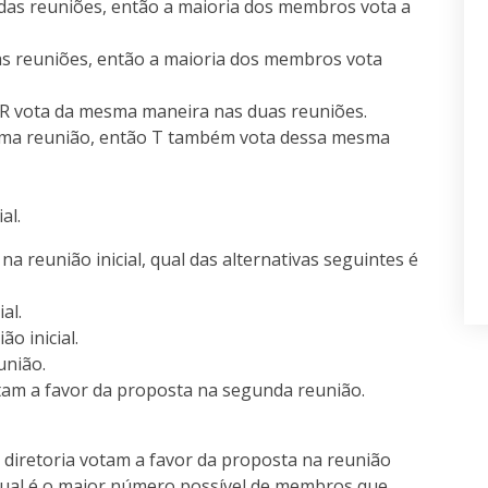
das reuniões, então a maioria dos membros vota a
as reuniões, então a maioria dos membros vota
R vota da mesma maneira nas duas reuniões.
ma reunião, então T também vota dessa mesma
al.
 reunião inicial, qual das alternativas seguintes é
al.
o inicial.
união.
am a favor da proposta na segunda reunião.
iretoria votam a favor da proposta na reunião
 qual é o maior número possível de membros que