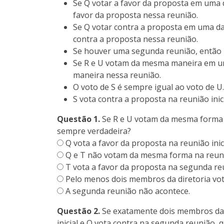
Se Q votar a favor da proposta em uma 
favor da proposta nessa reunião.
Se Q votar contra a proposta em uma d
contra a proposta nessa reunião.
Se houver uma segunda reunião, então 
Se R e U votam da mesma maneira em u
maneira nessa reunião.
O voto de S é sempre igual ao voto de U.
S vota contra a proposta na reunião inici
Questão 1.
Se R e U votam da mesma forma na
sempre verdadeira?
Q vota a favor da proposta na reunião inici
Q e T não votam da mesma forma na reuniã
T vota a favor da proposta na segunda re
Pelo menos dois membros da diretoria vot
A segunda reunião não acontece.
Questão 2.
Se exatamente dois membros da d
inicial e Q vota contra na segunda reunião,