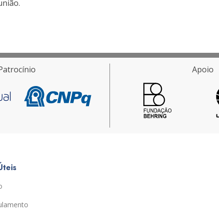
união.
Patrocínio
Apoio
Úteis
o
ulamento