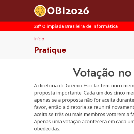
a
28
Olimpíada Brasileira de Informática
Início
Pratique
Votação no
A diretoria do Grêmio Escolar tem cinco memb
proposta importante. Cada um dos cinco mem
apenas se a proposta não for aceita durante
favor, então a diretoria se reunirá novamen
aceita se três ou mais membros votarem a fa
Apenas uma votação acontecerá em cada uma 
obedecidas: