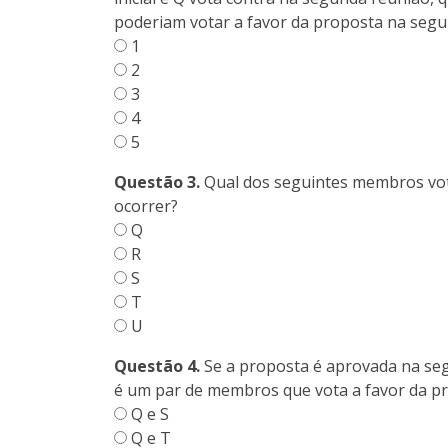
poderiam votar a favor da proposta na seg
1
2
3
4
5
Questão 3.
Qual dos seguintes membros vota
ocorrer?
Q
R
S
T
U
Questão 4.
Se a proposta é aprovada na seg
é um par de membros que vota a favor da p
Q e S
Q e T