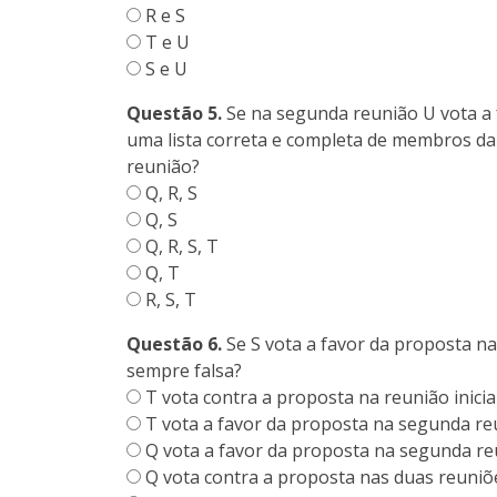
R e S
T e U
S e U
Questão 5.
Se na segunda reunião U vota a f
uma lista correta e completa de membros d
reunião?
Q, R, S
Q, S
Q, R, S, T
Q, T
R, S, T
Questão 6.
Se S vota a favor da proposta na
sempre falsa?
T vota contra a proposta na reunião inicial
T vota a favor da proposta na segunda re
Q vota a favor da proposta na segunda re
Q vota contra a proposta nas duas reuniõ