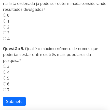
na lista ordenada já pode ser determinada considerando
resultados divulgados?
0
1
2
3
4
Questão 5.
Qual é o máximo número de nomes que
poderiam estar entre os três mais populares da
pesquisa?
3
4
5
6
7
Submete