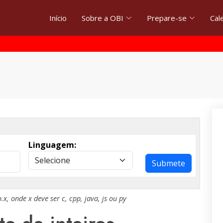
Início
Sobre a OBI
Prepare-se
Cal
Linguagem:
Submete
.x
, onde
x
deve ser
c
,
cpp
,
java
,
js
ou
py