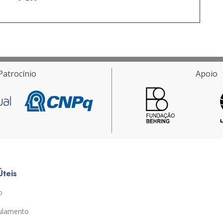
Patrocínio
Apoio
Úteis
o
ulamento