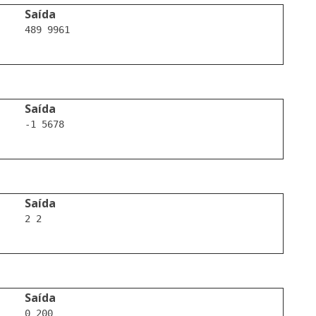
Saída
489 9961

Saída
-1 5678

Saída
2 2

Saída
0 200
