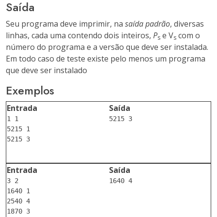
Saída
Seu programa deve imprimir, na
saída padrão
, diversas
linhas, cada uma contendo dois inteiros,
P
e V
com o
s
s
número do programa e a versão que deve ser instalada.
Em todo caso de teste existe pelo menos um programa
que deve ser instalado
Exemplos
Entrada
Saída
1 1

5215 3

5215 1

5215 3

Entrada
Saída
3 2

1640 4

1640 1

2540 4

1870 3
