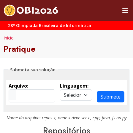
a
28
Olimpíada Brasileira de Informática
Início
Pratique
Submeta sua solução
Arquivo:
Linguagem:
Submete
Nome do arquivo:
repos.x
, onde
x
deve ser
c
,
cpp
,
java
,
js
ou
py
Repositórios