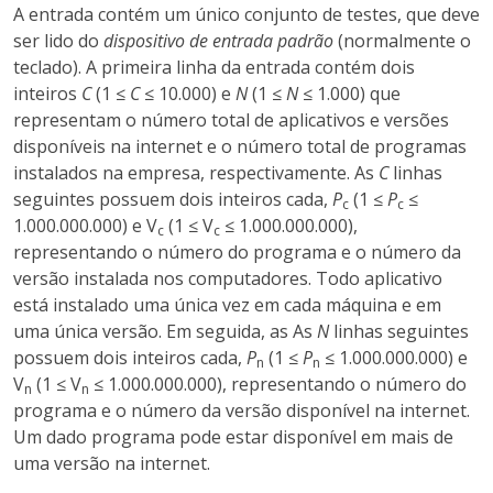
A entrada contém um único conjunto de testes, que deve
ser lido do
dispositivo de entrada padrão
(normalmente o
teclado). A primeira linha da entrada contém dois
inteiros
C
(1 ≤
C
≤ 10.000) e
N
(1 ≤
N
≤ 1.000) que
representam o número total de aplicativos e versões
disponíveis na internet e o número total de programas
instalados na empresa, respectivamente. As
C
linhas
seguintes possuem dois inteiros cada,
P
(1 ≤
P
≤
c
c
1.000.000.000) e V
(1 ≤ V
≤ 1.000.000.000),
c
c
representando o número do programa e o número da
versão instalada nos computadores. Todo aplicativo
está instalado uma única vez em cada máquina e em
uma única versão. Em seguida, as As
N
linhas seguintes
possuem dois inteiros cada,
P
(1 ≤
P
≤ 1.000.000.000) e
n
n
V
(1 ≤ V
≤ 1.000.000.000), representando o número do
n
n
programa e o número da versão disponível na internet.
Um dado programa pode estar disponível em mais de
uma versão na internet.