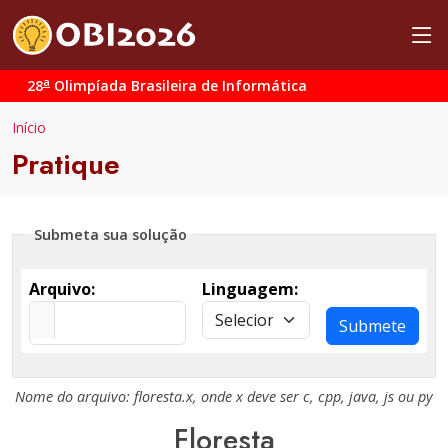
a
28
Olimpíada Brasileira de Informática
Início
Pratique
Submeta sua solução
Arquivo:
Linguagem:
Submete
Nome do arquivo:
floresta.x
, onde
x
deve ser
c
,
cpp
,
java
,
js
ou
py
Floresta