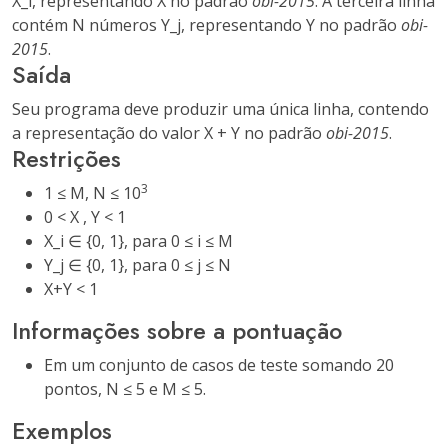
X_i, representando X no padrão
obi-2015
. A terceira linha
contém N números Y_j, representando Y no padrão
obi-
2015
.
Saída
Seu programa deve produzir uma única linha, contendo
a representação do valor X + Y no padrão
obi-2015
.
Restrições
3
1 ≤ M, N ≤ 10
0 < X , Y < 1
X_i ∈ {0, 1}, para 0 ≤ i ≤ M
Y_j ∈ {0, 1}, para 0 ≤ j ≤ N
X+Y < 1
Informações sobre a pontuação
Em um conjunto de casos de teste somando 20
pontos, N ≤ 5 e M ≤ 5.
Exemplos