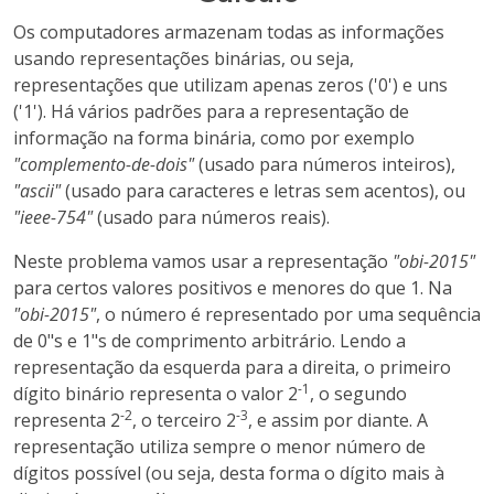
Os computadores armazenam todas as informações
usando representações binárias, ou seja,
representações que utilizam apenas zeros ('0') e uns
('1'). Há vários padrões para a representação de
informação na forma binária, como por exemplo
"complemento-de-dois"
(usado para números inteiros),
"ascii"
(usado para caracteres e letras sem acentos), ou
"ieee-754"
(usado para números reais).
Neste problema vamos usar a representação
"obi-2015"
para certos valores positivos e menores do que 1. Na
"obi-2015"
, o número é representado por uma sequência
de 0"s e 1"s de comprimento arbitrário. Lendo a
representação da esquerda para a direita, o primeiro
-1
dígito binário representa o valor 2
, o segundo
-2
-3
representa 2
, o terceiro 2
, e assim por diante. A
representação utiliza sempre o menor número de
dígitos possível (ou seja, desta forma o dígito mais à