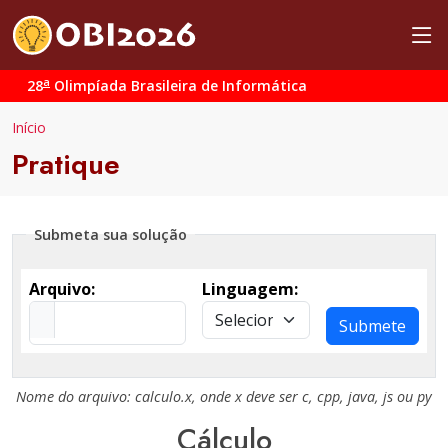
a
28
Olimpíada Brasileira de Informática
Início
Pratique
Submeta sua solução
Arquivo:
Linguagem:
Submete
Nome do arquivo:
calculo.x
, onde
x
deve ser
c
,
cpp
,
java
,
js
ou
py
Cálculo