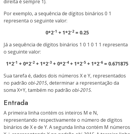
direita é sempre 1).
Por exemplo, a sequência de dígitos binários 0 1
representa o seguinte valor:
-1
-2
0*2
+ 1*2
= 0.25
Já a sequência de dígitos binários 1 0 1 0 1 1 representa
o seguinte valor:
-1
-2
-3
-4
-5
-6
1*2
+ 0*2
+ 1*2
+ 0*2
+ 1*2
+ 1*2
= 0.671875
Sua tarefa é, dados dois números X e Y, representados
no padrão
obi-2015
, determinar a representação da
soma X+Y, também no padrão
obi-2015
.
Entrada
A primeira linha contém os inteiros M e N,
representando respectivamente o número de dígitos
binários de X e de Y. A segunda linha contém M números