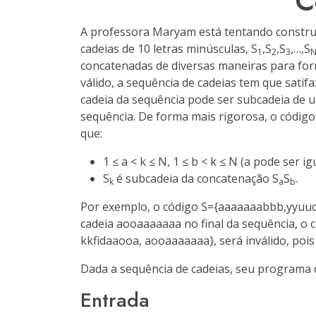
C
A professora Maryam está tentando constru
cadeias de 10 letras minúsculas, S
,S
,S
,…,S
1
2
3
concatenadas de diversas maneiras para for
válido, a sequência de cadeias tem que sati
cadeia da sequência pode ser subcadeia de 
sequência. De forma mais rigorosa, o códig
que:
1 ≤ a < k ≤ N, 1 ≤ b < k ≤ N (a pode ser igu
S
é subcadeia da concatenação S
S
.
k
a
b
Por exemplo, o código S={
aaaaaaabbb
,
yyuu
cadeia
aooaaaaaaa
no final da sequência, o c
kkfidaaooa
,
aooaaaaaaa
}, será inválido, pois
Dada a sequência de cadeias, seu programa d
Entrada