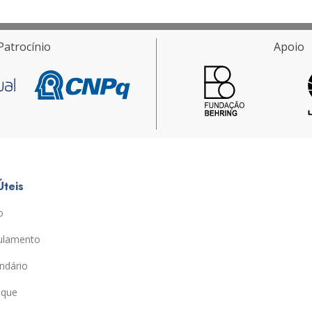
Patrocínio
Apoio
Úteis
o
ulamento
ndário
ique