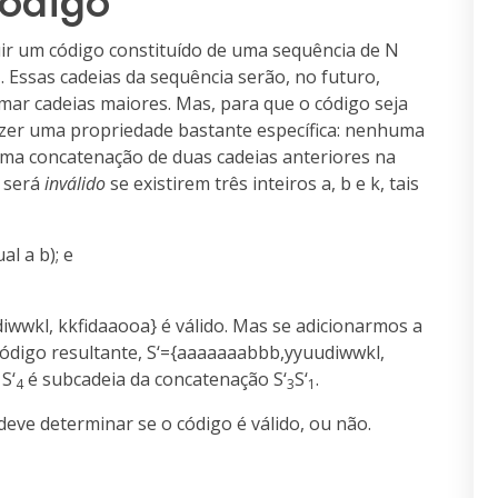
ódigo
ir um código constituído de uma sequência de N
. Essas cadeias da sequência serão, no futuro,
N
mar cadeias maiores. Mas, para que o código seja
fazer uma propriedade bastante específica: nenhuma
uma concatenação de duas cadeias anteriores na
o será
inválido
se existirem três inteiros a, b e k, tais
al a b); e
diwwkl
,
kkfidaaooa
} é válido. Mas se adicionarmos a
ódigo resultante, S‘={
aaaaaaabbb
,
yyuudiwwkl
,
 S‘
é subcadeia da concatenação S‘
S‘
.
4
3
1
eve determinar se o código é válido, ou não.