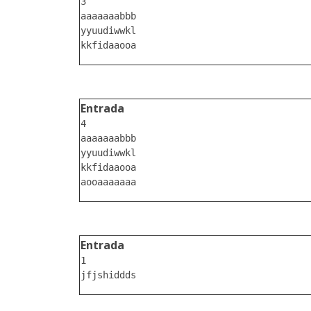
3

aaaaaaabbb

yyuudiwwkl

Entrada
4

aaaaaaabbb

yyuudiwwkl

kkfidaaooa

Entrada
1
