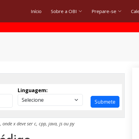
Início
Sobre a OBI
Prepare-se
Cal
Linguagem:
Submete
, onde
x
deve ser
c
,
cpp
,
java
,
js
ou
py