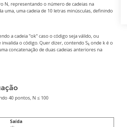
iro N, representando o número de cadeias na
da uma, uma cadeia de 10 letras minúsculas, definindo
ndo a cadeia "
ok
" caso o código seja válido, ou
invalida o código. Quer dizer, contendo S
onde k é o
k
uma concatenação de duas cadeias anteriores na
uação
ndo 40 pontos, N ≤ 100
Saída