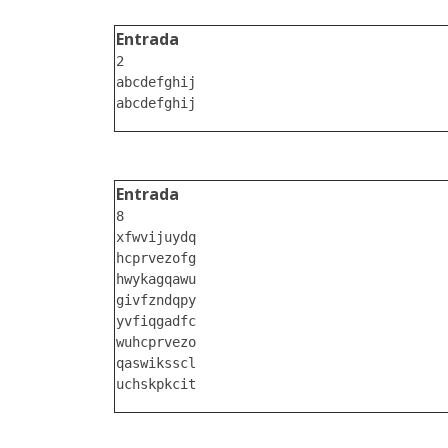
Entrada
2

abcdefghij

Entrada
8

xfwvijuydq

hcprvezofg

hwykagqawu

givfzndqpy

yvfiqgadfc

wuhcprvezo

qaswiksscl
