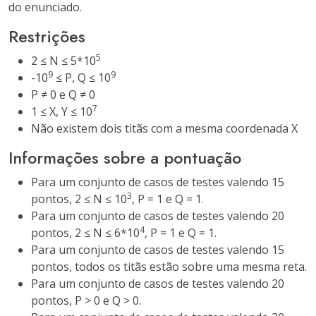
do enunciado.
Restrições
5
2 ≤ N ≤ 5*10
9
9
-10
≤ P, Q ≤ 10
P ≠ 0 e Q ≠ 0
7
1 ≤ X, Y ≤ 10
Não existem dois titãs com a mesma coordenada X
Informações sobre a pontuação
Para um conjunto de casos de testes valendo 15
3
pontos, 2 ≤ N ≤ 10
, P = 1 e Q = 1.
Para um conjunto de casos de testes valendo 20
4
pontos, 2 ≤ N ≤ 6*10
, P = 1 e Q = 1.
Para um conjunto de casos de testes valendo 15
pontos, todos os titãs estão sobre uma mesma reta.
Para um conjunto de casos de testes valendo 20
pontos, P > 0 e Q > 0.