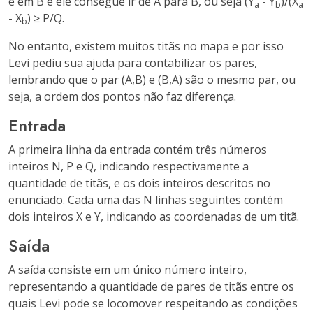
e em B e ele consegue ir de A para B, ou seja (Y
- Y
)/(X
a
b
a
- X
) ≥ P/Q.
b
No entanto, existem muitos titãs no mapa e por isso
Levi pediu sua ajuda para contabilizar os pares,
lembrando que o par (A,B) e (B,A) são o mesmo par, ou
seja, a ordem dos pontos não faz diferença.
Entrada
A primeira linha da entrada contém três números
inteiros N, P e Q, indicando respectivamente a
quantidade de titãs, e os dois inteiros descritos no
enunciado. Cada uma das N linhas seguintes contém
dois inteiros X e Y, indicando as coordenadas de um titã.
Saída
A saída consiste em um único número inteiro,
representando a quantidade de pares de titãs entre os
quais Levi pode se locomover respeitando as condições