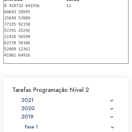
8 418732 641936

11

60693 28595

15649 57089

77335 92158

57291 25242

21420 56599

62278 58106

52009 12362

Tarefas Programação Nível 2
2021
2020
2019
Fase 1