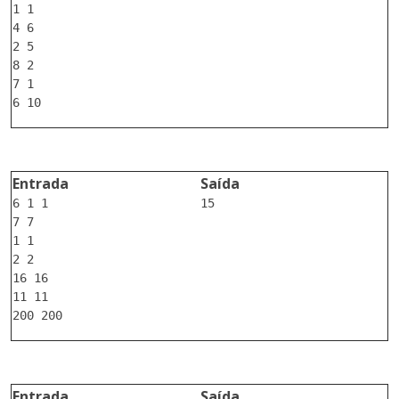
1 1

4 6

2 5

8 2

7 1

Entrada
Saída
6 1 1

15

7 7

1 1

2 2

16 16

11 11

Entrada
Saída