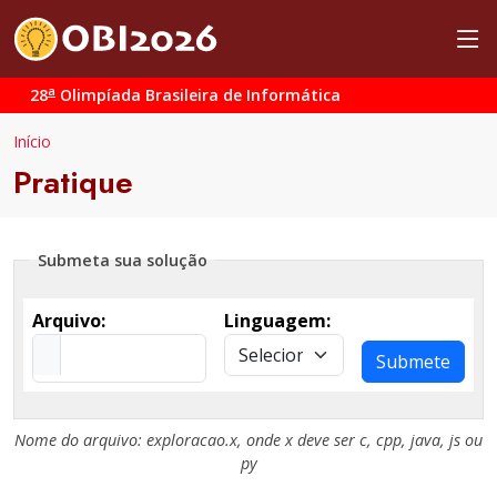
a
28
Olimpíada Brasileira de Informática
Início
Pratique
Submeta sua solução
Arquivo:
Linguagem:
Submete
Nome do arquivo:
exploracao.x
, onde
x
deve ser
c
,
cpp
,
java
,
js
ou
py