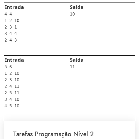
Entrada
Saída
4 4

10

1 2 10

2 3 1

3 4 4

2 4 3

Entrada
Saída
5 6

11

1 2 10

2 3 10

2 4 11

2 5 11

3 4 10

4 5 10

Tarefas Programação Nível 2