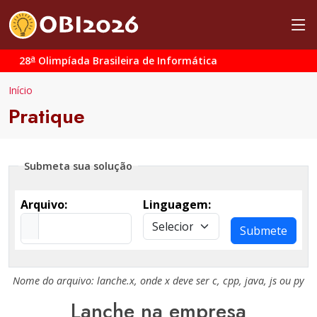
a
28
Olimpíada Brasileira de Informática
Início
Pratique
Submeta sua solução
Arquivo:
Linguagem:
Submete
Nome do arquivo:
lanche.x
, onde
x
deve ser
c
,
cpp
,
java
,
js
ou
py
Lanche na empresa