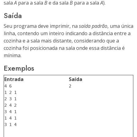
sala
A
para a sala
B
e da sala
B
para a sala
A
).
Saída
Seu programa deve imprimir, na
saída padrão
, uma única
linha, contendo um inteiro indicando a distância entre a
cozinha e a sala mais distante, considerando que a
cozinha foi posicionada na sala onde essa distância é
mínima.
Exemplos
Entrada
Saída
4 6

2

1 2 1

2 3 1

2 4 2

3 4 1

1 4 1

3 1 4
