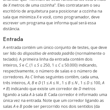
de
X
metros de uma cozinha". Eles contrataram o seu
escritório de arquitetura para posicionar a cozinha na
sala que minimiza
X
e você, como programador, deve
escrever um programa que informa qual será essa
distância.
Entrada
A entrada contém um único conjunto de testes, que deve
ser lido do
dispositivo de entrada padrão
(normalmente o
teclado). A primeira linha da entrada contém dois
inteiros,
S
e
C
, (1 ≤
S
≤ 250, 1 ≤
C
≤ 50.000) indicando,
respectivamente, o número de salas e o número de
corredores. As
C
linhas seguintes contêm, cada uma,
três inteiros,
A
,
B
e
D
(1 ≤
A
≤
N
, 1 ≤
B
≤
N
, 1 ≤
D
≤ 100,
A
≠
B
) indicando que existe um corredor de
D
metros
ligando a sala
A
à sala
B
. Cada corredor é informado uma
única vez na entrada. Note que um corredor ligando as
salas
A
e
B
pode ser percorrido nos dois sentidos (da