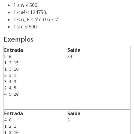
1 ≤
N
≤ 500.
1 ≤
M
≤ 124750.
1 ≤
U
,
V
≤
N
e
U
6 ≠
V
.
1 ≤
C
≤ 500.
Exemplos
Entrada
Saída
5 6

34

1 2 15

1 3 10

2 3 1

3 4 3

2 4 5

4 5 20

Entrada
Saída
4 6

3

1 2 1

1 3 10
