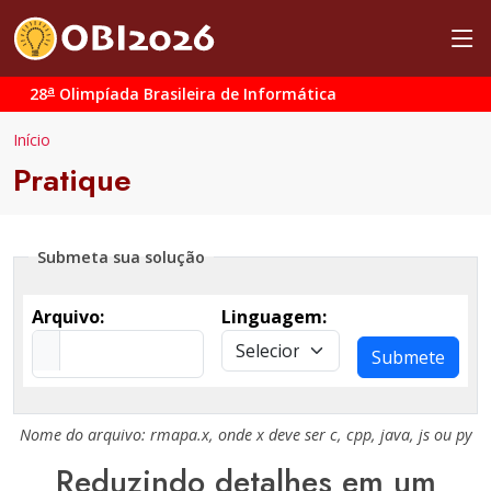
a
28
Olimpíada Brasileira de Informática
Início
Pratique
Submeta sua solução
Arquivo:
Linguagem:
Submete
Nome do arquivo:
rmapa.x
, onde
x
deve ser
c
,
cpp
,
java
,
js
ou
py
Reduzindo detalhes em um