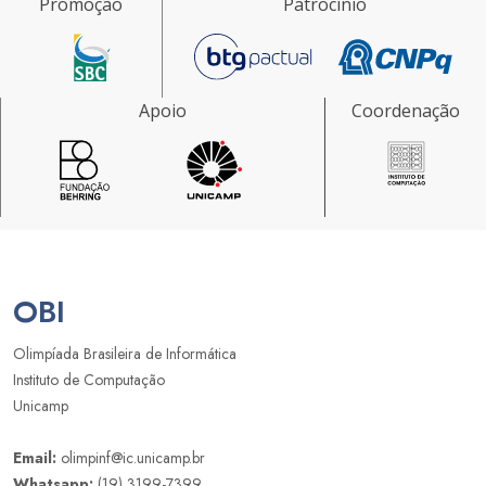
Promoção
Patrocínio
Apoio
Coordenação
OBI
Olimpíada Brasileira de Informática
Instituto de Computação
Unicamp
Email:
olimpinf@ic.unicamp.br
Whatsapp:
(19) 3199-7399