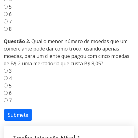
5
6
7
8
Questão 2.
Qual o menor número de moedas que um
comerciante pode dar como
troco
, usando apenas
moedas, para um cliente que pagou com cinco moedas
de B$ 2 uma mercadoria que custa B$ 8,05?
3
4
5
6
7
Submete