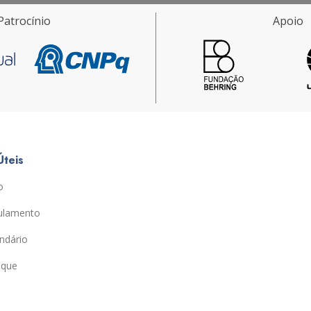
Patrocínio
Apoio
Úteis
o
ulamento
ndário
ique