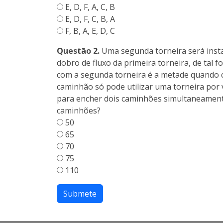
E, D, F, A, C, B
E, D, F, C, B, A
F, B, A, E, D, C
Questão 2.
Uma segunda torneira será insta
dobro de fluxo da primeira torneira, de ta
com a segunda torneira é a metade quando 
caminhão só pode utilizar uma torneira por 
para encher dois caminhões simultaneament
caminhões?
50
65
70
75
110
Submete