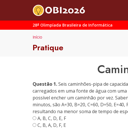
a
28
Olimpíada Brasileira de Informática
Início
Pratique
Camin
Questão 1.
Seis caminhões-pipa de capacida
carregados em uma fonte de água com uma to
possível encher um caminhão por vez. Sabe
minutos, são A=30, B=20, C=60, D=50, E=40,
resultando na menor soma de tempo de espe
A, B, C, D, E, F
C, B, A, D, F, E