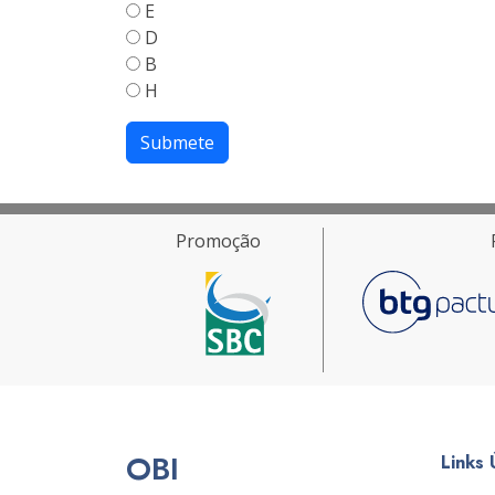
E
D
B
H
Submete
Promoção
OBI
Links 