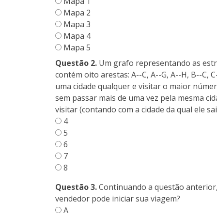
Mapa 1
Mapa 2
Mapa 3
Mapa 4
Mapa 5
Questão 2.
Um grafo representando as estradas
contém oito arestas: A--C, A--G, A--H, B--C, C
uma cidade qualquer e visitar o maior númer
sem passar mais de uma vez pela mesma cida
visitar (contando com a cidade da qual ele sai
4
5
6
7
8
Questão 3.
Continuando a questão anterior,
vendedor pode iniciar sua viagem?
A