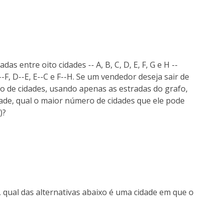
 entre oito cidades -- A, B, C, D, E, F, G e H --
--F, D--E, E--C e F--H. Se um vendedor deseja sair de
o de cidades, usando apenas as estradas do grafo,
de, qual o maior número de cidades que ele pode
)?
 qual das alternativas abaixo é uma cidade em que o