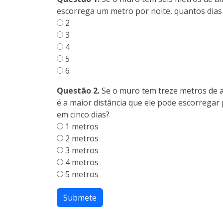
escorrega um metro por noite, quantos dias
2
3
4
5
6
Questão 2.
Se o muro tem treze metros de al
é a maior distância que ele pode escorregar
em cinco dias?
1 metros
2 metros
3 metros
4 metros
5 metros
Submete