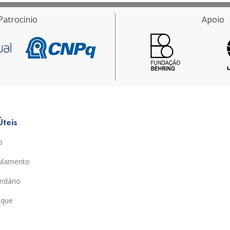
Patrocínio
Apoio
Úteis
o
ulamento
ndário
ique