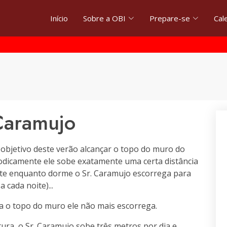
Início
Sobre a OBI
Prepare-se
Cal
Caramujo
 objetivo deste verão alcançar o topo do muro do
etodicamente ele sobe exatamente uma certa distância
ite enquanto dorme o Sr. Caramujo escorrega para
cada noite)...
a o topo do muro ele não mais escorrega.
ura, o Sr. Caramujo sobe três metros por dia e