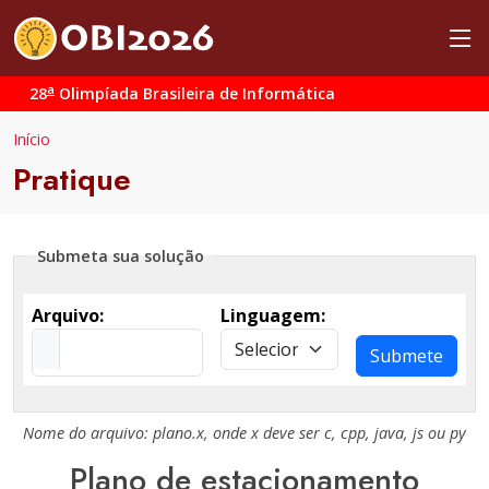
a
28
Olimpíada Brasileira de Informática
Início
Pratique
Submeta sua solução
Arquivo:
Linguagem:
Submete
Nome do arquivo:
plano.x
, onde
x
deve ser
c
,
cpp
,
java
,
js
ou
py
Plano de estacionamento