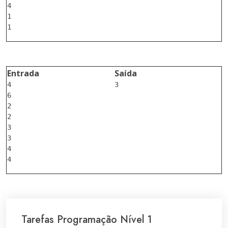
4

1

Entrada
Saída
4

3

6

2

2

3

3

4

Tarefas Programação Nível 1