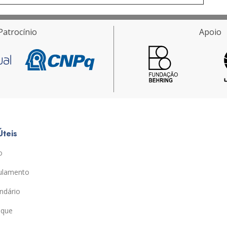
Patrocínio
Apoio
Úteis
o
ulamento
ndário
ique