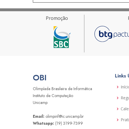
Promoção
OBI
Links 
Iníci
Olimpíada Brasileira de Informática
Instituto de Computação
Reg
Unicamp
Cale
Email:
olimpinf@ic.unicamp.br
Prat
Whatsapp:
(19) 3199-7399