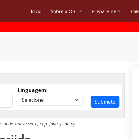
Início
Sobre a OBI
Prepare-se
Cal
Linguagem:
Submete
x
, onde
x
deve ser
c
,
cpp
,
java
,
js
ou
py