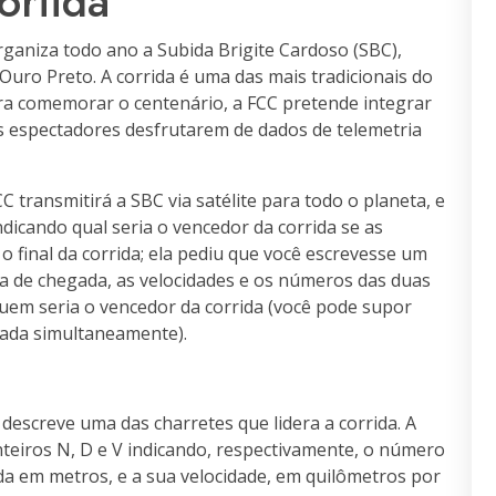
oriida
rganiza todo ano a Subida Brigite Cardoso (SBC),
Ouro Preto. A corrida é uma das mais tradicionais do
ra comemorar o centenário, a FCC pretende integrar
os espectadores desfrutarem de dados de telemetria
 transmitirá a SBC via satélite para todo o planeta, e
ndicando qual seria o vencedor da corrida se as
 final da corrida; ela pediu que você escrevesse um
ha de chegada, as velocidades e os números das duas
quem seria o vencedor da corrida (você pode supor
gada simultaneamente).
 descreve uma das charretes que lidera a corrida. A
nteiros N, D e V indicando, respectivamente, o número
ada em metros, e a sua velocidade, em quilômetros por