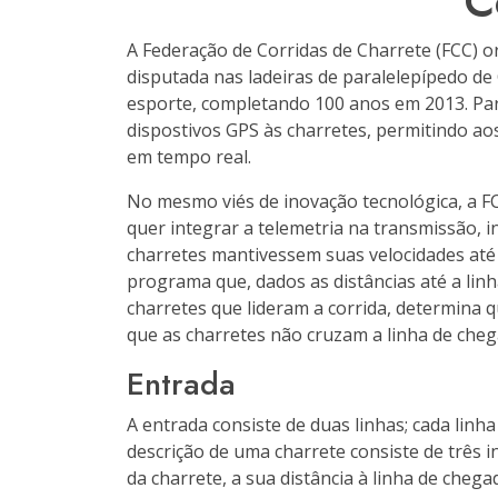
C
A Federação de Corridas de Charrete (FCC) o
disputada nas ladeiras de paralelepípedo de 
esporte, completando 100 anos em 2013. Pa
dispostivos GPS às charretes, permitindo a
em tempo real.
No mesmo viés de inovação tecnológica, a FCC
quer integrar a telemetria na transmissão, i
charretes mantivessem suas velocidades até o
programa que, dados as distâncias até a lin
charretes que lideram a corrida, determina 
que as charretes não cruzam a linha de che
Entrada
A entrada consiste de duas linhas; cada linha
descrição de uma charrete consiste de três i
da charrete, a sua distância à linha de cheg