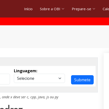
Início
Sobre a OBI
Prepare-se
Cal
Linguagem:
Submete
, onde
x
deve ser
c
,
cpp
,
java
,
js
ou
py