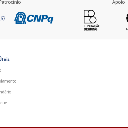
Patrocínio
Apoio
Úteis
o
ulamento
ndário
ique