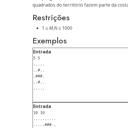
quadrados do território fazem parte da cost
Restrições
1 ≤
M
,
N
≤ 1000
Exemplos
Entrada
5 5

.....

..#..

.###.

..#..

.....

Entrada
10 10

..........

.....###..
