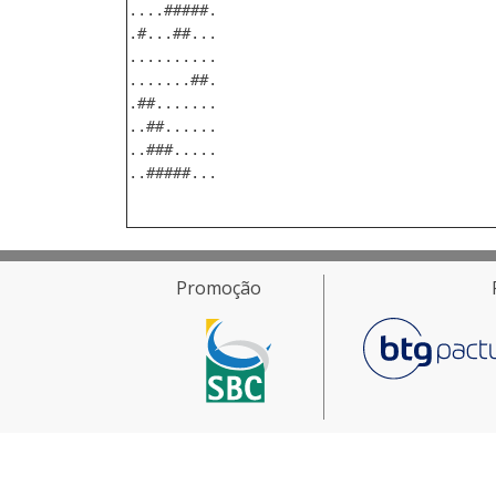
....#####.

.#...##...

..........

.......##.

.##.......

..##......

..###.....

..#####...

Promoção