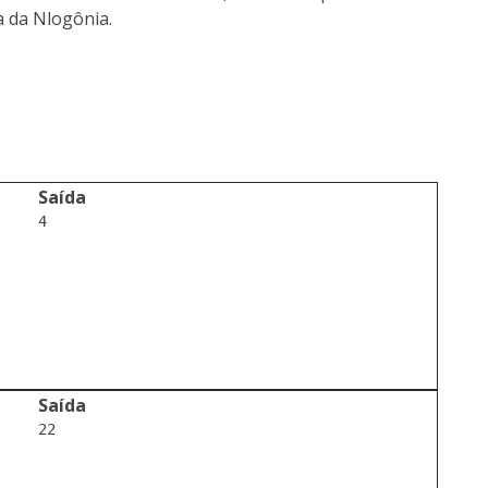
a da Nlogônia.
Saída
4			

Saída
22
