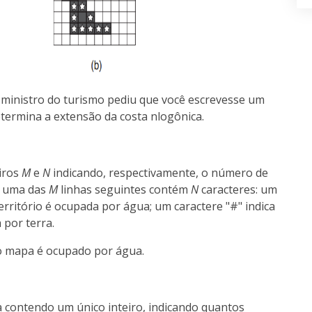
ministro do turismo pediu que você escrevesse um
ermina a extensão da costa nlogônica.
eiros
M
e
N
indicando, respectivamente, o número de
a uma das
M
linhas seguintes contém
N
caracteres: um
território é ocupada por água; um caractere "#" indica
 por terra.
do mapa é ocupado por água.
 contendo um único inteiro, indicando quantos