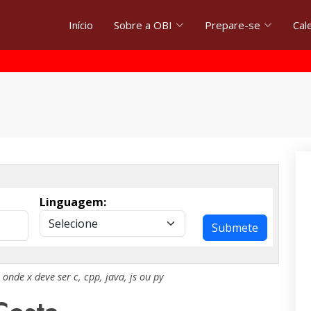
Início
Sobre a OBI
Prepare-se
Cal
Linguagem:
Submete
, onde
x
deve ser
c
,
cpp
,
java
,
js
ou
py