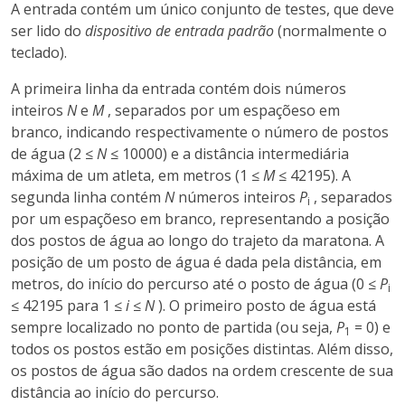
A entrada contém um único conjunto de testes, que deve
ser lido do
dispositivo de entrada padrão
(normalmente o
teclado).
A primeira linha da entrada contém dois números
inteiros
N
e
M
, separados por um espaçõeso em
branco, indicando respectivamente o número de postos
de água (2 ≤
N
≤ 10000) e a distância intermediária
máxima de um atleta, em metros (1 ≤
M
≤ 42195). A
segunda linha contém
N
números inteiros
P
, separados
i
por um espaçõeso em branco, representando a posição
dos postos de água ao longo do trajeto da maratona. A
posição de um posto de água é dada pela distância, em
metros, do início do percurso até o posto de água (0 ≤
P
i
≤ 42195 para 1 ≤
i
≤
N
). O primeiro posto de água está
sempre localizado no ponto de partida (ou seja,
P
= 0) e
1
todos os postos estão em posições distintas. Além disso,
os postos de água são dados na ordem crescente de sua
distância ao início do percurso.