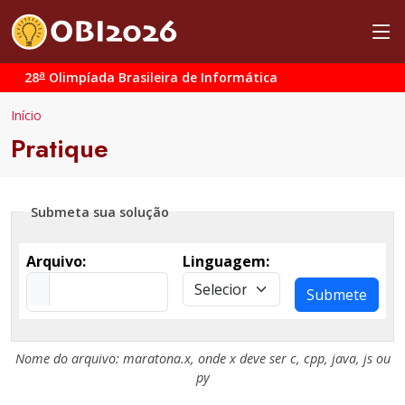
a
28
Olimpíada Brasileira de Informática
Início
Pratique
Submeta sua solução
Arquivo:
Linguagem:
Submete
Nome do arquivo:
maratona.x
, onde
x
deve ser
c
,
cpp
,
java
,
js
ou
py