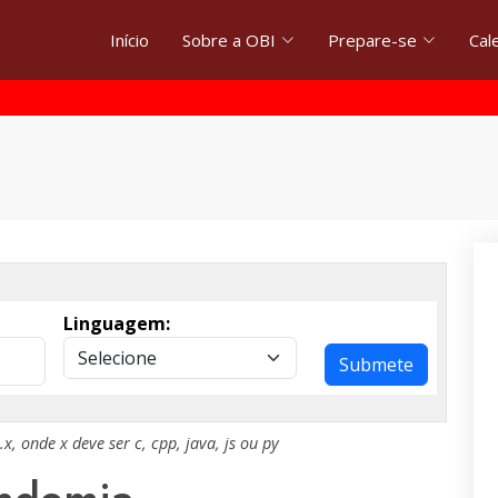
Início
Sobre a OBI
Prepare-se
Cal
Linguagem:
Submete
.x
, onde
x
deve ser
c
,
cpp
,
java
,
js
ou
py