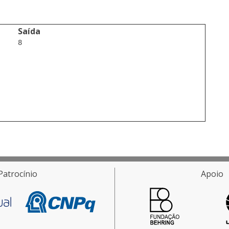
Saída
8

Patrocínio
Apoio