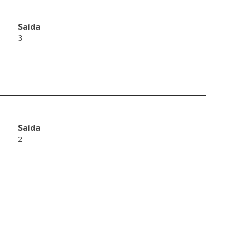
Saída
3

Saída
2
