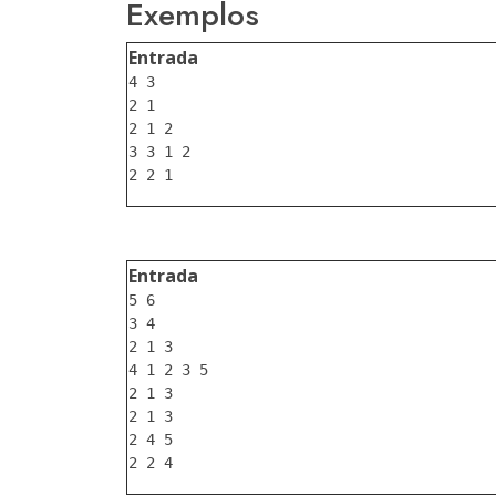
Exemplos
Entrada
4 3

2 1

2 1 2

3 3 1 2

Entrada
5 6

3 4

2 1 3

4 1 2 3 5

2 1 3

2 1 3

2 4 5
