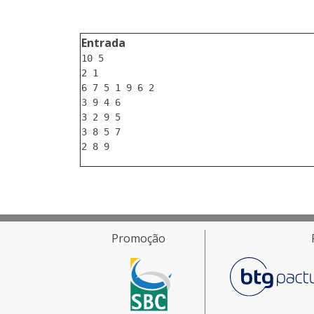
Entrada
10 5

2 1

6 7 5 1 9 6 2

3 9 4 6

3 2 9 5

3 8 5 7

Promoção