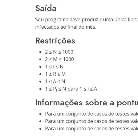
Saída
Seu programa deve produzir uma única linha
infectados ao final do mês.
Restrições
2 ≤ N ≤ 1000
2 ≤ M ≤ 1000
1 ≤ I ≤ N
1 ≤ R ≤ M
1 ≤ A ≤ N
1 ≤ P
≤ N para 1 ≤ i ≤ A
i
Informações sobre a pont
Para um conjunto de casos de testes val
Para um conjunto de casos de testes val
Para um conjunto de casos de testes val