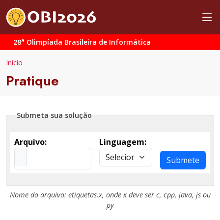
a
28
Olimpíada Brasileira de Informática
Início
Pratique
Submeta sua solução
Arquivo:
Linguagem:
Submete
Nome do arquivo:
etiquetas.x
, onde
x
deve ser
c
,
cpp
,
java
,
js
ou
py