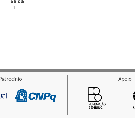
Saída
-1

Patrocínio
Apoio