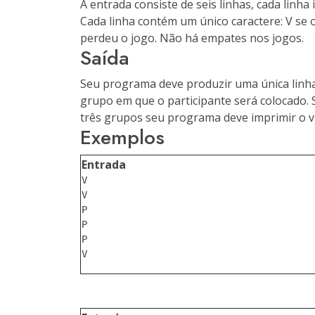
A entrada consiste de seis linhas, cada linha
Cada linha contém um único caractere:
V
se o
perdeu o jogo. Não há empates nos jogos.
Saída
Seu programa deve produzir uma única linha 
grupo em que o participante será colocado.
três grupos seu programa deve imprimir o va
Exemplos
Entrada
V

V

P

P

P
