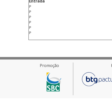
Entrada
P

P

P

P

P

Promoção