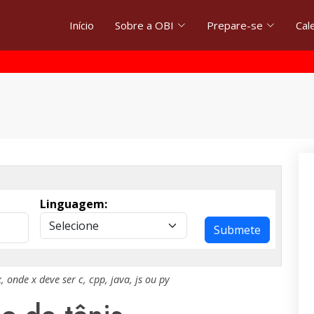
Início
Sobre a OBI
Prepare-se
Cal
Linguagem:
Submete
x
, onde
x
deve ser
c
,
cpp
,
java
,
js
ou
py