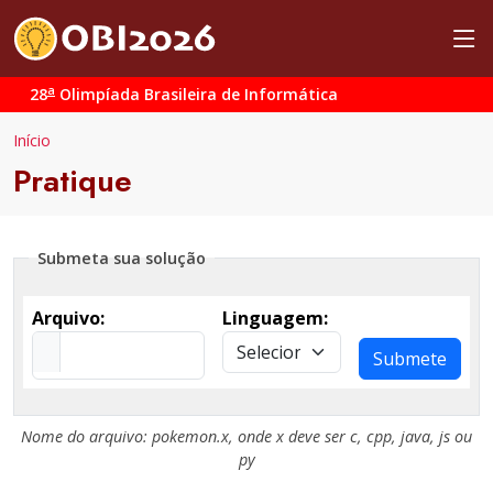
a
28
Olimpíada Brasileira de Informática
Início
Pratique
Submeta sua solução
Arquivo:
Linguagem:
Submete
Nome do arquivo:
pokemon.x
, onde
x
deve ser
c
,
cpp
,
java
,
js
ou
py