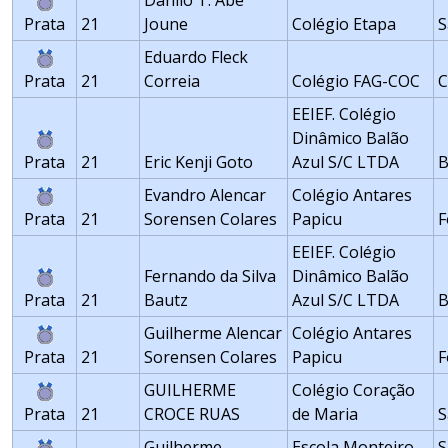
Danilo T. Abe
Prata
21
Joune
Colégio Etapa
S
Eduardo Fleck
Prata
21
Correia
Colégio FAG-COC
C
EEIEF. Colégio
Dinâmico Balão
Prata
21
Eric Kenji Goto
Azul S/C LTDA
B
Evandro Alencar
Colégio Antares
Prata
21
Sorensen Colares
Papicu
F
EEIEF. Colégio
Fernando da Silva
Dinâmico Balão
Prata
21
Bautz
Azul S/C LTDA
B
Guilherme Alencar
Colégio Antares
Prata
21
Sorensen Colares
Papicu
F
GUILHERME
Colégio Coração
Prata
21
CROCE RUAS
de Maria
S
Guilherme
Escola Monteiro
S