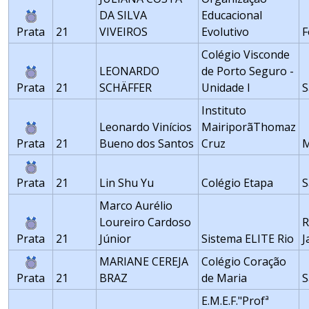
DA SILVA
Educacional
Prata
21
VIVEIROS
Evolutivo
F
Colégio Visconde
LEONARDO
de Porto Seguro -
Prata
21
SCHÄFFER
Unidade I
S
Instituto
Leonardo Vinícios
MairiporãThomaz
Prata
21
Bueno dos Santos
Cruz
M
Prata
21
Lin Shu Yu
Colégio Etapa
S
Marco Aurélio
Loureiro Cardoso
R
Prata
21
Júnior
Sistema ELITE Rio
J
MARIANE CEREJA
Colégio Coração
Prata
21
BRAZ
de Maria
S
E.M.E.F."Profª