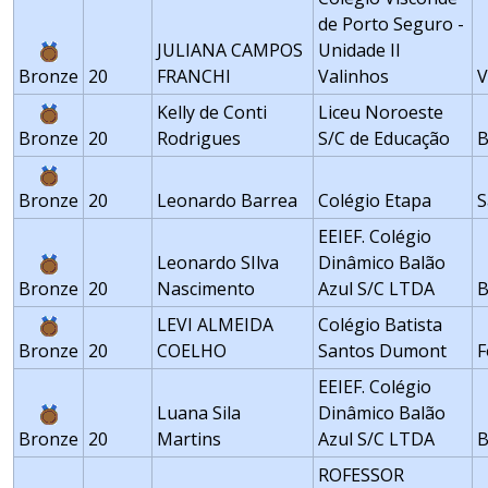
de Porto Seguro -
JULIANA CAMPOS
Unidade II
Bronze
20
FRANCHI
Valinhos
V
Kelly de Conti
Liceu Noroeste
Bronze
20
Rodrigues
S/C de Educação
B
Bronze
20
Leonardo Barrea
Colégio Etapa
S
EEIEF. Colégio
Leonardo SIlva
Dinâmico Balão
Bronze
20
Nascimento
Azul S/C LTDA
B
LEVI ALMEIDA
Colégio Batista
Bronze
20
COELHO
Santos Dumont
F
EEIEF. Colégio
Luana Sila
Dinâmico Balão
Bronze
20
Martins
Azul S/C LTDA
B
ROFESSOR