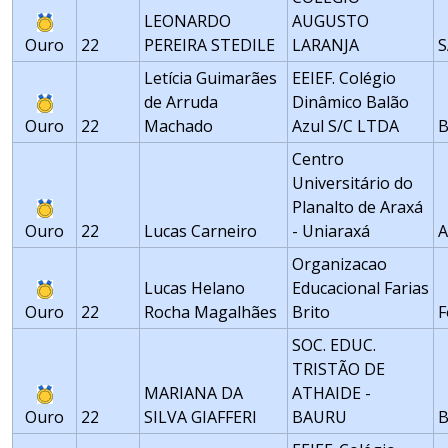
LEONARDO
AUGUSTO
Ouro
22
PEREIRA STEDILE
LARANJA
S
Letícia Guimarães
EEIEF. Colégio
de Arruda
Dinâmico Balão
Ouro
22
Machado
Azul S/C LTDA
B
Centro
Universitário do
Planalto de Araxá
Ouro
22
Lucas Carneiro
- Uniaraxá
A
Organizacao
Lucas Helano
Educacional Farias
Ouro
22
Rocha Magalhães
Brito
F
SOC. EDUC.
TRISTÃO DE
MARIANA DA
ATHAIDE -
Ouro
22
SILVA GIAFFERI
BAURU