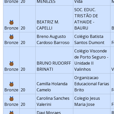
Bronze
20
MENEZES
Vida
M
SOC. EDUC.
TRISTÃO DE
BEATRIZ M.
ATHAIDE -
Bronze
20
CAPELLI
BAURU
Breno Augusto
Colégio Batista
Bronze
20
Cardoso Barroso
Santos Dumont
F
Colégio Visconde
de Porto Seguro -
BRUNO RUDORFF
Unidade II
Bronze
20
BRINATI
Valinhos
V
Organizacao
Camilla Holanda
Educacional Farias
Bronze
20
Camelo
Brito
F
Carolina Sanches
Colegio Jesus
Bronze
20
Valerini
Maria Jose
F
Davi Moraes
R