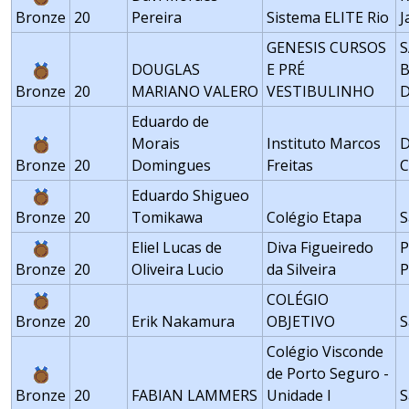
Bronze
20
Pereira
Sistema ELITE Rio
J
GENESIS CURSOS
DOUGLAS
E PRÉ
Bronze
20
MARIANO VALERO
VESTIBULINHO
D
Eduardo de
Morais
Instituto Marcos
D
Bronze
20
Domingues
Freitas
C
Eduardo Shigueo
Bronze
20
Tomikawa
Colégio Etapa
S
Eliel Lucas de
Diva Figueiredo
P
Bronze
20
Oliveira Lucio
da Silveira
P
COLÉGIO
Bronze
20
Erik Nakamura
OBJETIVO
S
Colégio Visconde
de Porto Seguro -
Bronze
20
FABIAN LAMMERS
Unidade I
S