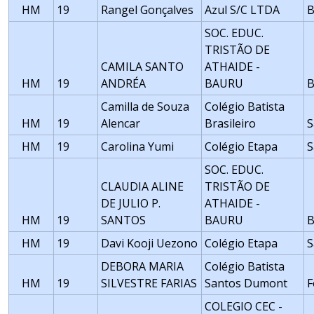
HM
19
Rangel Gonçalves
Azul S/C LTDA
B
SOC. EDUC.
TRISTÃO DE
CAMILA SANTO
ATHAIDE -
HM
19
ANDRÉA
BAURU
Camilla de Souza
Colégio Batista
HM
19
Alencar
Brasileiro
S
HM
19
Carolina Yumi
Colégio Etapa
S
SOC. EDUC.
CLAUDIA ALINE
TRISTÃO DE
DE JULIO P.
ATHAIDE -
HM
19
SANTOS
BAURU
HM
19
Davi Kooji Uezono
Colégio Etapa
S
DEBORA MARIA
Colégio Batista
HM
19
SILVESTRE FARIAS
Santos Dumont
F
COLEGIO CEC -