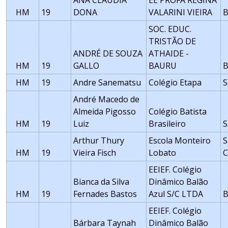
ANA CLAUDIA
EE PROFA REGINA
HM
19
DONA
VALARINI VIEIRA
B
SOC. EDUC.
TRISTÃO DE
ANDRÉ DE SOUZA
ATHAIDE -
HM
19
GALLO
BAURU
HM
19
Andre Sanematsu
Colégio Etapa
S
André Macedo de
Almeida Pigosso
Colégio Batista
HM
19
Luiz
Brasileiro
S
Arthur Thury
Escola Monteiro
S
HM
19
Vieira Fisch
Lobato
EEIEF. Colégio
Bianca da Silva
Dinâmico Balão
HM
19
Fernades Bastos
Azul S/C LTDA
B
EEIEF. Colégio
Bárbara Taynah
Dinâmico Balão