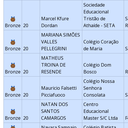
Sociedade
Educacional
Marcel Kfure
Tristão de
S
Bronze
20
Dordan
Athaíde - SETA
R
MARIANA SIMÕES
VALLES
Colégio Coração
Bronze
20
PELLEGRINI
de Maria
S
MATHEUS
TROINA DE
Colégio Dom
Bronze
20
RESENDE
Bosco
R
Colégio Nossa
Mauricio Falsetti
Senhora
Bronze
20
Picciafuoco
Consolata
S
NATAN DOS
Centro
SANTOS
Educacional
Bronze
20
CAMARGOS
Master S/C Ltda
F
Nayara Sampaio
Colégio Batista