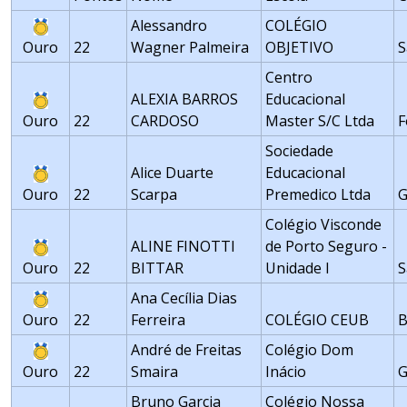
Alessandro
COLÉGIO
Ouro
22
Wagner Palmeira
OBJETIVO
S
Centro
ALEXIA BARROS
Educacional
Ouro
22
CARDOSO
Master S/C Ltda
F
Sociedade
Alice Duarte
Educacional
Ouro
22
Scarpa
Premedico Ltda
G
Colégio Visconde
ALINE FINOTTI
de Porto Seguro -
Ouro
22
BITTAR
Unidade I
S
Ana Cecília Dias
Ouro
22
Ferreira
COLÉGIO CEUB
B
André de Freitas
Colégio Dom
Ouro
22
Smaira
Inácio
G
Bruno Garcia
Colégio Nossa