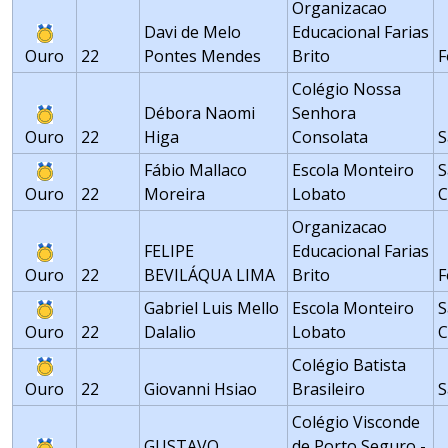
Organizacao
Davi de Melo
Educacional Farias
Ouro
22
Pontes Mendes
Brito
F
Colégio Nossa
Débora Naomi
Senhora
Ouro
22
Higa
Consolata
S
Fábio Mallaco
Escola Monteiro
S
Ouro
22
Moreira
Lobato
Organizacao
FELIPE
Educacional Farias
Ouro
22
BEVILÁQUA LIMA
Brito
F
Gabriel Luis Mello
Escola Monteiro
S
Ouro
22
Dalalio
Lobato
Colégio Batista
Ouro
22
Giovanni Hsiao
Brasileiro
S
Colégio Visconde
GUSTAVO
de Porto Seguro -