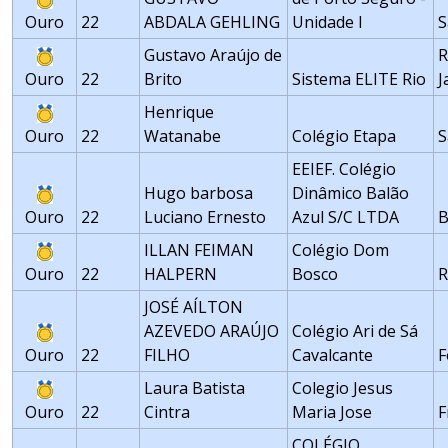
Ouro
22
ABDALA GEHLING
Unidade I
S
Gustavo Araújo de
R
Ouro
22
Brito
Sistema ELITE Rio
J
Henrique
Ouro
22
Watanabe
Colégio Etapa
S
EEIEF. Colégio
Hugo barbosa
Dinâmico Balão
Ouro
22
Luciano Ernesto
Azul S/C LTDA
B
ILLAN FEIMAN
Colégio Dom
Ouro
22
HALPERN
Bosco
R
JOSÉ AÍLTON
AZEVEDO ARAÚJO
Colégio Ari de Sá
Ouro
22
FILHO
Cavalcante
F
Laura Batista
Colegio Jesus
Ouro
22
Cintra
Maria Jose
F
COLÉGIO