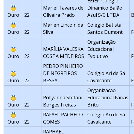
EEIEF. Colégio
Mariel Tavares de
Dinâmico Balão
Ouro
22
Oliveira Prado
Azul S/C LTDA
B
Marlen Lincoln da
Colégio Batista
Ouro
22
Silva
Santos Dumont
F
Organização
MARÍLIA VALESKA
Educacional
Ouro
22
COSTA MEDEIROS
Evolutivo
F
PEDRO PINHEIRO
DE NEGREIROS
Colégio Ari de Sá
Ouro
22
BESSA
Cavalcante
F
Organizacao
Pollyanna Stéfani
Educacional Farias
Ouro
22
Borges Freitas
Brito
F
RAFAEL PACHECO
Colégio Ari de Sá
Ouro
22
GOMES
Cavalcante
F
RAPHAEL