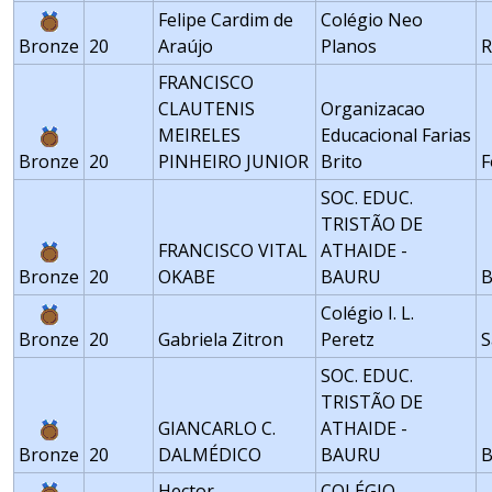
Felipe Cardim de
Colégio Neo
Bronze
20
Araújo
Planos
R
FRANCISCO
CLAUTENIS
Organizacao
MEIRELES
Educacional Farias
Bronze
20
PINHEIRO JUNIOR
Brito
F
SOC. EDUC.
TRISTÃO DE
FRANCISCO VITAL
ATHAIDE -
Bronze
20
OKABE
BAURU
Colégio I. L.
Bronze
20
Gabriela Zitron
Peretz
S
SOC. EDUC.
TRISTÃO DE
GIANCARLO C.
ATHAIDE -
Bronze
20
DALMÉDICO
BAURU
Hector
COLÉGIO