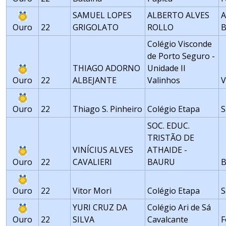
SAMUEL LOPES
ALBERTO ALVES
Ouro
22
GRIGOLATO
ROLLO
B
Colégio Visconde
de Porto Seguro -
THIAGO ADORNO
Unidade II
Ouro
22
ALBEJANTE
Valinhos
V
Ouro
22
Thiago S. Pinheiro
Colégio Etapa
S
SOC. EDUC.
TRISTÃO DE
VINÍCIUS ALVES
ATHAIDE -
Ouro
22
CAVALIERI
BAURU
Ouro
22
Vitor Mori
Colégio Etapa
S
YURI CRUZ DA
Colégio Ari de Sá
Ouro
22
SILVA
Cavalcante
F