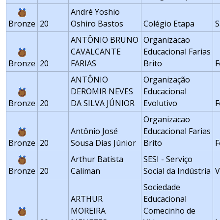
André Yoshio
Bronze
20
Oshiro Bastos
Colégio Etapa
S
ANTÔNIO BRUNO
Organizacao
CAVALCANTE
Educacional Farias
Bronze
20
FARIAS
Brito
F
ANTÔNIO
Organização
DEROMIR NEVES
Educacional
Bronze
20
DA SILVA JÚNIOR
Evolutivo
F
Organizacao
Antônio José
Educacional Farias
Bronze
20
Sousa Dias Júnior
Brito
F
Arthur Batista
SESI - Serviço
Bronze
20
Caliman
Social da Indústria
V
Sociedade
ARTHUR
Educacional
MOREIRA
Comecinho de