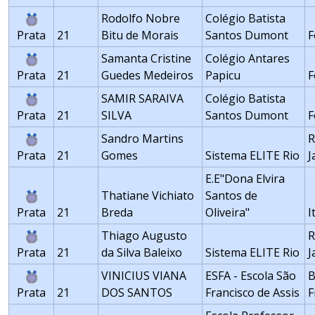
Rodolfo Nobre
Colégio Batista
Prata
21
Bitu de Morais
Santos Dumont
F
Samanta Cristine
Colégio Antares
Prata
21
Guedes Medeiros
Papicu
F
SAMIR SARAIVA
Colégio Batista
Prata
21
SILVA
Santos Dumont
F
Sandro Martins
R
Prata
21
Gomes
Sistema ELITE Rio
J
E.E"Dona Elvira
Thatiane Vichiato
Santos de
Prata
21
Breda
Oliveira"
I
Thiago Augusto
R
Prata
21
da Silva Baleixo
Sistema ELITE Rio
J
VINICIUS VIANA
ESFA - Escola São
B
Prata
21
DOS SANTOS
Francisco de Assis
F