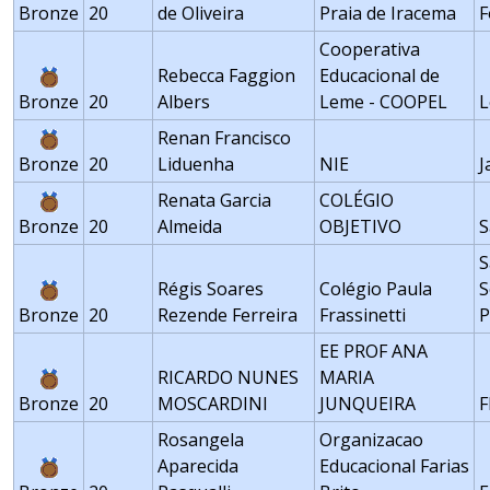
Bronze
20
de Oliveira
Praia de Iracema
F
Cooperativa
Rebecca Faggion
Educacional de
Bronze
20
Albers
Leme - COOPEL
Renan Francisco
Bronze
20
Liduenha
NIE
J
Renata Garcia
COLÉGIO
Bronze
20
Almeida
OBJETIVO
S
S
Régis Soares
Colégio Paula
S
Bronze
20
Rezende Ferreira
Frassinetti
P
EE PROF ANA
RICARDO NUNES
MARIA
Bronze
20
MOSCARDINI
JUNQUEIRA
Rosangela
Organizacao
Aparecida
Educacional Farias