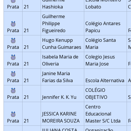
Prata
21
Hashioka
Lobato
Guilherme
Philippe
Colégio Antares
Prata
21
Figueiredo
Papicu
F
Hugo Kenupp
Colégio Santa
S
Prata
21
Cunha Guimaraes
Maria
M
Isabela Maria de
Colegio Jesus
Prata
21
Oliveria
Maria Jose
F
Janine Maria
Prata
21
Farias da Silva
Escola Alternativa
A
COLÉGIO
Prata
21
Jennifer K. K. Yu
OBJETIVO
S
Centro
JESSICA KARINE
Educacional
Prata
21
MOREIRA SOUZA
Master S/C Ltda
F
JULIANA COSTA
Organização