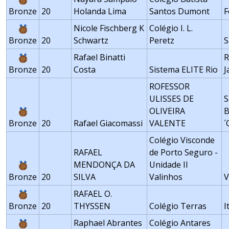
Bronze
20
Holanda Lima
Santos Dumont
F
Nicole Fischberg K
Colégio I. L.
Bronze
20
Schwartz
Peretz
S
Rafael Binatti
R
Bronze
20
Costa
Sistema ELITE Rio
J
ROFESSOR
ULISSES DE
S
OLIVEIRA
B
Bronze
20
Rafael Giacomassi
VALENTE
´
Colégio Visconde
RAFAEL
de Porto Seguro -
MENDONÇA DA
Unidade II
Bronze
20
SILVA
Valinhos
V
RAFAEL O.
Bronze
20
THYSSEN
Colégio Terras
I
Raphael Abrantes
Colégio Antares