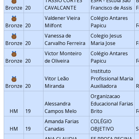
TÁSSIO CORTES
ESFA - Escola São
B
Bronze
20
CAVALCANTE
Francisco de Assis
F
Valdener Vieira
Colégio Antares
Bronze
20
Milfont
Papicu
F
Vanessa de
Colegio Jesus
Bronze
20
Carvalho Ferreira
Maria Jose
F
Victor Monteiro
Colégio Antares
Bronze
20
de Oliveira
Papicu
F
Instituto
Vitor Leão
Profissional Maria
Bronze
20
Miranda
Auxiliadora
R
Organizacao
Alessandra
Educacional Farias
HM
19
Campos Melo
Brito
F
Amanda Farias
COLÉGIO
HM
19
Canadas
OBJETIVO
S