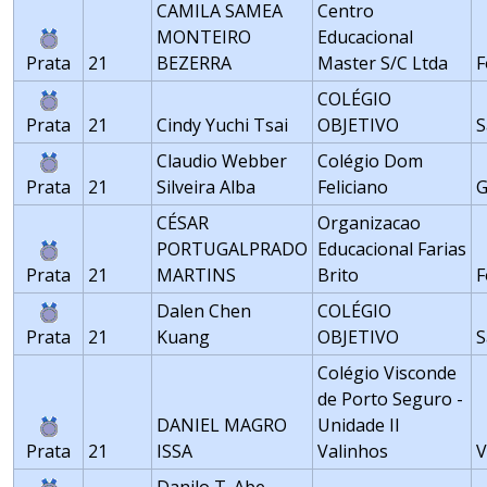
CAMILA SAMEA
Centro
MONTEIRO
Educacional
Prata
21
BEZERRA
Master S/C Ltda
F
COLÉGIO
Prata
21
Cindy Yuchi Tsai
OBJETIVO
S
Claudio Webber
Colégio Dom
Prata
21
Silveira Alba
Feliciano
G
CÉSAR
Organizacao
PORTUGALPRADO
Educacional Farias
Prata
21
MARTINS
Brito
F
Dalen Chen
COLÉGIO
Prata
21
Kuang
OBJETIVO
S
Colégio Visconde
de Porto Seguro -
DANIEL MAGRO
Unidade II
Prata
21
ISSA
Valinhos
V