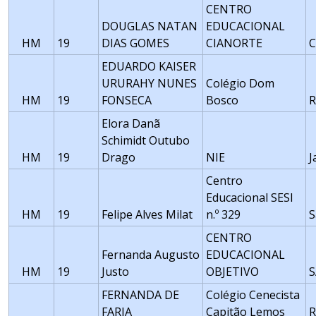
CENTRO
DOUGLAS NATAN
EDUCACIONAL
HM
19
DIAS GOMES
CIANORTE
C
EDUARDO KAISER
URURAHY NUNES
Colégio Dom
HM
19
FONSECA
Bosco
R
Elora Danã
Schimidt Outubo
HM
19
Drago
NIE
J
Centro
Educacional SESI
HM
19
Felipe Alves Milat
n.º 329
S
CENTRO
Fernanda Augusto
EDUCACIONAL
HM
19
Justo
OBJETIVO
FERNANDA DE
Colégio Cenecista
FARIA
Capitão Lemos
R