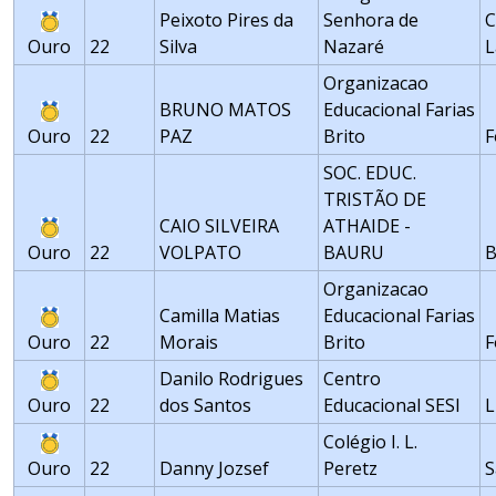
Peixoto Pires da
Senhora de
C
Ouro
22
Silva
Nazaré
L
Organizacao
BRUNO MATOS
Educacional Farias
Ouro
22
PAZ
Brito
F
SOC. EDUC.
TRISTÃO DE
CAIO SILVEIRA
ATHAIDE -
Ouro
22
VOLPATO
BAURU
Organizacao
Camilla Matias
Educacional Farias
Ouro
22
Morais
Brito
F
Danilo Rodrigues
Centro
Ouro
22
dos Santos
Educacional SESI
L
Colégio I. L.
Ouro
22
Danny Jozsef
Peretz
S