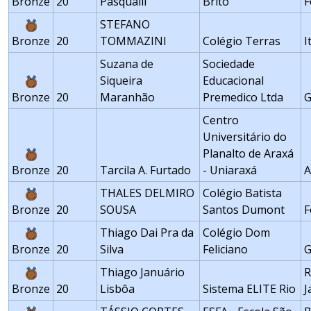
Bronze
20
Pasqualli
Brito
F
STEFANO
Bronze
20
TOMMAZINI
Colégio Terras
I
Suzana de
Sociedade
Siqueira
Educacional
Bronze
20
Maranhão
Premedico Ltda
G
Centro
Universitário do
Planalto de Araxá
Bronze
20
Tarcila A. Furtado
- Uniaraxá
A
THALES DELMIRO
Colégio Batista
Bronze
20
SOUSA
Santos Dumont
F
Thiago Dai Pra da
Colégio Dom
Bronze
20
Silva
Feliciano
G
Thiago Januário
R
Bronze
20
Lisbôa
Sistema ELITE Rio
J