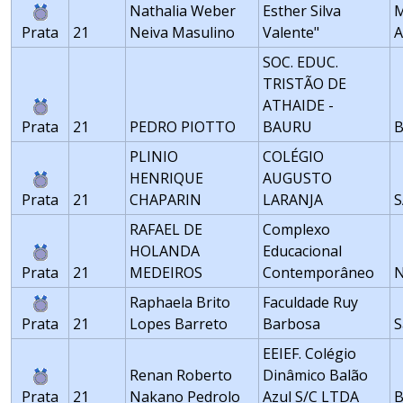
Nathalia Weber
Esther Silva
M
Prata
21
Neiva Masulino
Valente"
A
SOC. EDUC.
TRISTÃO DE
ATHAIDE -
Prata
21
PEDRO PIOTTO
BAURU
PLINIO
COLÉGIO
HENRIQUE
AUGUSTO
Prata
21
CHAPARIN
LARANJA
S
RAFAEL DE
Complexo
HOLANDA
Educacional
Prata
21
MEDEIROS
Contemporâneo
N
Raphaela Brito
Faculdade Ruy
Prata
21
Lopes Barreto
Barbosa
S
EEIEF. Colégio
Renan Roberto
Dinâmico Balão
Prata
21
Nakano Pedrolo
Azul S/C LTDA
B