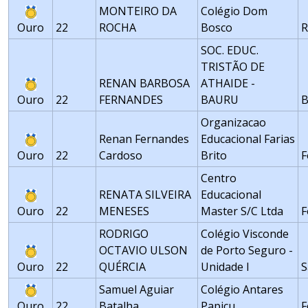
MONTEIRO DA
Colégio Dom
Ouro
22
ROCHA
Bosco
R
SOC. EDUC.
TRISTÃO DE
RENAN BARBOSA
ATHAIDE -
Ouro
22
FERNANDES
BAURU
Organizacao
Renan Fernandes
Educacional Farias
Ouro
22
Cardoso
Brito
F
Centro
RENATA SILVEIRA
Educacional
Ouro
22
MENESES
Master S/C Ltda
F
RODRIGO
Colégio Visconde
OCTAVIO ULSON
de Porto Seguro -
Ouro
22
QUÉRCIA
Unidade I
S
Samuel Aguiar
Colégio Antares
Ouro
22
Batalha
Papicu
F