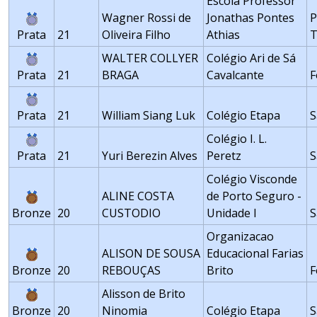
Escola Professor
Wagner Rossi de
Jonathas Pontes
P
Prata
21
Oliveira Filho
Athias
T
WALTER COLLYER
Colégio Ari de Sá
Prata
21
BRAGA
Cavalcante
F
Prata
21
William Siang Luk
Colégio Etapa
S
Colégio I. L.
Prata
21
Yuri Berezin Alves
Peretz
S
Colégio Visconde
ALINE COSTA
de Porto Seguro -
Bronze
20
CUSTODIO
Unidade I
S
Organizacao
ALISON DE SOUSA
Educacional Farias
Bronze
20
REBOUÇAS
Brito
F
Alisson de Brito
Bronze
20
Ninomia
Colégio Etapa
S