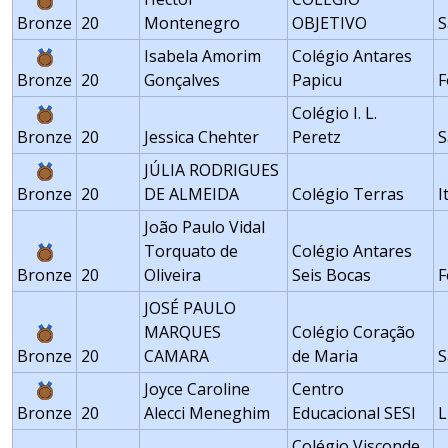
Bronze
20
Montenegro
OBJETIVO
S
Isabela Amorim
Colégio Antares
Bronze
20
Gonçalves
Papicu
F
Colégio I. L.
Bronze
20
Jessica Chehter
Peretz
S
JÚLIA RODRIGUES
Bronze
20
DE ALMEIDA
Colégio Terras
I
João Paulo Vidal
Torquato de
Colégio Antares
Bronze
20
Oliveira
Seis Bocas
F
JOSÉ PAULO
MARQUES
Colégio Coração
Bronze
20
CAMARA
de Maria
S
Joyce Caroline
Centro
Bronze
20
Alecci Meneghim
Educacional SESI
L
Colégio Visconde