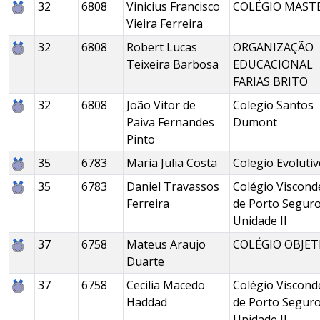
32
6808
Vinicius Francisco
COLÉGIO MAST
Vieira Ferreira
32
6808
Robert Lucas
ORGANIZAÇÃO
Teixeira Barbosa
EDUCACIONAL
FARIAS BRITO
32
6808
João Vitor de
Colegio Santos
Paiva Fernandes
Dumont
Pinto
35
6783
Maria Julia Costa
Colegio Evoluti
35
6783
Daniel Travassos
Colégio Viscond
Ferreira
de Porto Seguro
Unidade II
37
6758
Mateus Araujo
COLÉGIO OBJET
Duarte
37
6758
Cecilia Macedo
Colégio Viscond
Haddad
de Porto Seguro
Unidade II