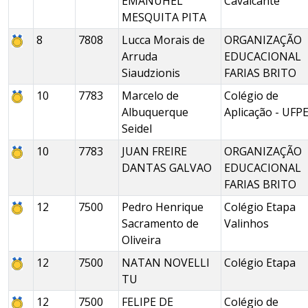
EMANUHEL
Cavalcante
MESQUITA PITA
8
7808
Lucca Morais de
ORGANIZAÇÃO
Arruda
EDUCACIONAL
Siaudzionis
FARIAS BRITO
10
7783
Marcelo de
Colégio de
Albuquerque
Aplicação - UFP
Seidel
10
7783
JUAN FREIRE
ORGANIZAÇÃO
DANTAS GALVAO
EDUCACIONAL
FARIAS BRITO
12
7500
Pedro Henrique
Colégio Etapa
Sacramento de
Valinhos
Oliveira
12
7500
NATAN NOVELLI
Colégio Etapa
TU
12
7500
FELIPE DE
Colégio de