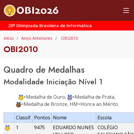
a
28
Olimpíada Brasileira de Informática
Início
Anos Anteriores
OBI2010
OBI2010
Quadro de Medalhas
Modalidade Iniciação Nível 1
=Medalha de Ouro,
=Medalha de Prata,
=Medalha de Bronze, HM=Honra ao Mérito
Classif.
Pontos
Nome
Escola
1
9475
EDUARDO NUNES
COLÉGIO