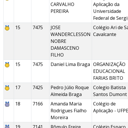
CARVALHO
Aplicação da
PEREIRA
Universidade
Federal de Serg
15
7475
JOSE
Colégio Ari de S
WANDERCLESSON
Cavalcante
NOBRE
DAMASCENO
FILHO
15
7475
Daniel Lima Braga
ORGANIZAÇÃO
EDUCACIONAL
FARIAS BRITO
17
7425
Pedro Júlio Roque
Colegio Batista
Almeida Braga
Santos Dumont
18
7166
Amanda Maria
Colégio de
Rodrigues Fialho
Aplicação - UFP
Moreira
19
7141
Rômulo Freire
Colégio Espaço