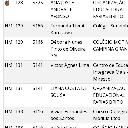
128
5325
ANA JOYCE
ORGANIZAÇÃO
ANDRADE
EDUCACIONAL
AFONSO
FARIAS BRITO
HM
129
5166
Fernanda Tiemi
Colégio Senemb
Kanazawa
HM
129
5166
Débora Nunes
COLÉGIO MOTI
Pinto de Oliveira
CAMPINA GRAN
7ºA
HM
131
5141
Victor Agnez Lima
Centro de Educ
Integrada Mais 
Mirassol
HM
131
5141
LIANA COSTA DE
ORGANIZAÇÃO
SOUSA
EDUCACIONAL
FARIAS BRITO
HM
133
5116
Vívian Fernandes
Curso e Colégio
dos Santos
Módulo Ltda
HM
133
5116
Vitória Forte
COLÉGIO MAST