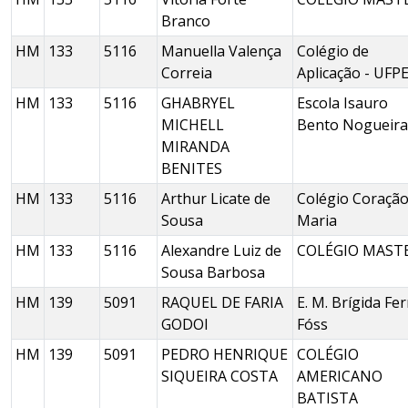
Branco
HM
133
5116
Manuella Valença
Colégio de
Correia
Aplicação - UFP
HM
133
5116
GHABRYEL
Escola Isauro
MICHELL
Bento Nogueira
MIRANDA
BENITES
HM
133
5116
Arthur Licate de
Colégio Coração
Sousa
Maria
HM
133
5116
Alexandre Luiz de
COLÉGIO MAST
Sousa Barbosa
HM
139
5091
RAQUEL DE FARIA
E. M. Brígida Fe
GODOI
Fóss
HM
139
5091
PEDRO HENRIQUE
COLÉGIO
SIQUEIRA COSTA
AMERICANO
BATISTA