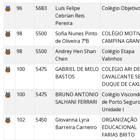
96
5683
Luís Felipe
Colégio Objetiv
Cebrian Reis
Pereira
98
5500
Sofia Nunes Pinto
COLÉGIO MOTI
de Oliveira 7ºB
CAMPINA GRAN
98
5500
Andrey Hen Shan
Colégio Etapa
Chen
Valinhos
100
5475
GABRIEL DE MELO
COLÉGIO ARI DE
BASTOS
CAVALCANTE S
DUQUE DE CAXI
100
5475
BRUNO ANTONIO
Colégio Viscond
SALHANI FERRARI
de Porto Seguro
Unidade I
102
5450
Giovanna Lyra
ORGANIZAÇÃO
Barreira Carneiro
EDUCACIONAL
FARIAS BRITO