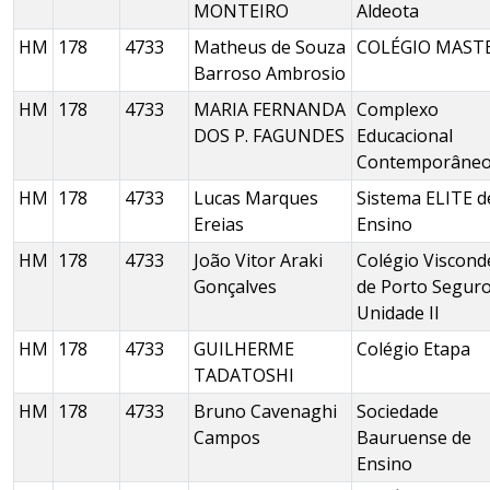
MONTEIRO
Aldeota
HM
178
4733
Matheus de Souza
COLÉGIO MAST
Barroso Ambrosio
HM
178
4733
MARIA FERNANDA
Complexo
DOS P. FAGUNDES
Educacional
Contemporâne
HM
178
4733
Lucas Marques
Sistema ELITE d
Ereias
Ensino
HM
178
4733
João Vitor Araki
Colégio Viscond
Gonçalves
de Porto Seguro
Unidade II
HM
178
4733
GUILHERME
Colégio Etapa
TADATOSHI
HM
178
4733
Bruno Cavenaghi
Sociedade
Campos
Bauruense de
Ensino