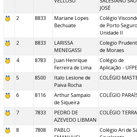
VELLOSO
SALESIANO SÃO
JOSÉ
2
8833
Mariane Lopes
Colégio Viscond
Bechuate
de Porto Seguro
Unidade II
2
8833
LARISSA
Colegio Pruden
MENEGASSI
de Moraes
4
8783
Juan Henrique
Colégio de
Ferreira de Lima
Aplicação - UFP
5
8500
Italo Lesione de
COLÉGIO MAST
Paiva Rocha
6
8116
Arthur Sampaio
COLÉGIO PARAÍ
de Siqueira
7
7833
PEDRO DE
COLÉGIO TERRA
AZEVEDO LIBMAN
8
7808
PABLO
Colégio Ari de S