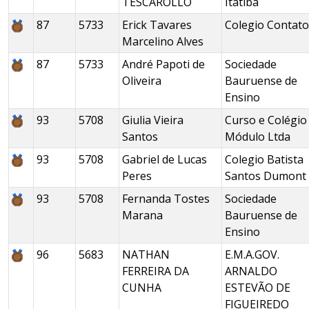
TESCAROLLO
Itatiba
87
5733
Erick Tavares
Colegio Contato
Marcelino Alves
87
5733
André Papoti de
Sociedade
Oliveira
Bauruense de
Ensino
93
5708
Giulia Vieira
Curso e Colégio
Santos
Módulo Ltda
93
5708
Gabriel de Lucas
Colegio Batista
Peres
Santos Dumont
93
5708
Fernanda Tostes
Sociedade
Marana
Bauruense de
Ensino
96
5683
NATHAN
E.M.A.GOV.
FERREIRA DA
ARNALDO
CUNHA
ESTEVÃO DE
FIGUEIREDO