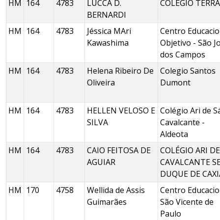
HM
164
4783
LUCCA D.
COLÉGIO TERRA
BERNARDI
HM
164
4783
Jéssica MAri
Centro Educacio
Kawashima
Objetivo - São J
dos Campos
HM
164
4783
Helena Ribeiro De
Colegio Santos
Oliveira
Dumont
HM
164
4783
HELLEN VELOSO E
Colégio Ari de S
SILVA
Cavalcante -
Aldeota
HM
164
4783
CAIO FEITOSA DE
COLÉGIO ARI DE
AGUIAR
CAVALCANTE S
DUQUE DE CAXI
HM
170
4758
Wellida de Assis
Centro Educacio
Guimarães
São Vicente de
Paulo