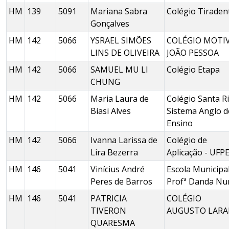
HM
139
5091
Mariana Sabra
Colégio Tiraden
Gonçalves
HM
142
5066
YSRAEL SIMÕES
COLÉGIO MOTI
LINS DE OLIVEIRA
JOÃO PESSOA
HM
142
5066
SAMUEL MU LI
Colégio Etapa
CHUNG
HM
142
5066
Maria Laura de
Colégio Santa Ri
Biasi Alves
Sistema Anglo d
Ensino
HM
142
5066
Ivanna Larissa de
Colégio de
Lira Bezerra
Aplicação - UFP
HM
146
5041
Vinícius André
Escola Municipa
Peres de Barros
Profª Danda Nu
HM
146
5041
PATRICIA
COLÉGIO
TIVERON
AUGUSTO LARA
QUARESMA