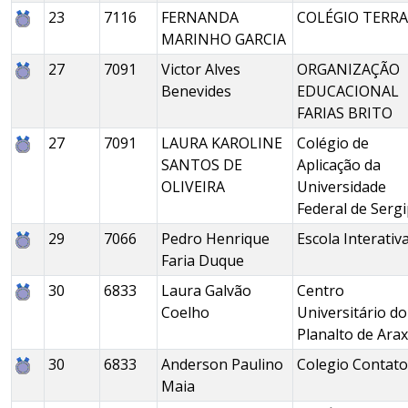
23
7116
FERNANDA
COLÉGIO TERRA
MARINHO GARCIA
27
7091
Victor Alves
ORGANIZAÇÃO
Benevides
EDUCACIONAL
FARIAS BRITO
27
7091
LAURA KAROLINE
Colégio de
SANTOS DE
Aplicação da
OLIVEIRA
Universidade
Federal de Serg
29
7066
Pedro Henrique
Escola Interativ
Faria Duque
30
6833
Laura Galvão
Centro
Coelho
Universitário do
Planalto de Ara
30
6833
Anderson Paulino
Colegio Contato
Maia