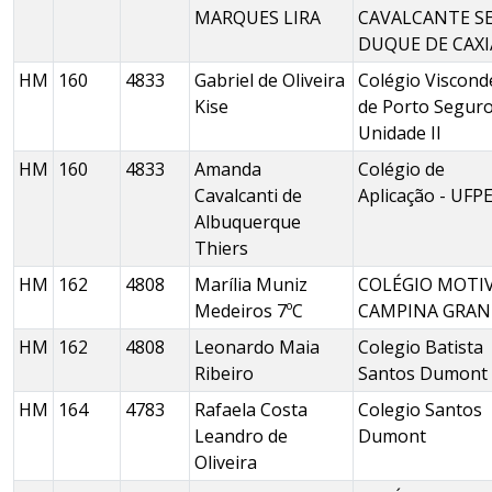
MARQUES LIRA
CAVALCANTE S
DUQUE DE CAXI
HM
160
4833
Gabriel de Oliveira
Colégio Viscond
Kise
de Porto Seguro
Unidade II
HM
160
4833
Amanda
Colégio de
Cavalcanti de
Aplicação - UFP
Albuquerque
Thiers
HM
162
4808
Marília Muniz
COLÉGIO MOTI
Medeiros 7ºC
CAMPINA GRAN
HM
162
4808
Leonardo Maia
Colegio Batista
Ribeiro
Santos Dumont
HM
164
4783
Rafaela Costa
Colegio Santos
Leandro de
Dumont
Oliveira