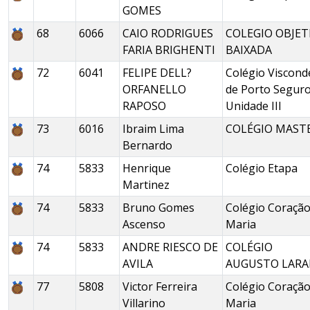
GOMES
68
6066
CAIO RODRIGUES
COLEGIO OBJET
FARIA BRIGHENTI
BAIXADA
72
6041
FELIPE DELL?
Colégio Viscond
ORFANELLO
de Porto Seguro
RAPOSO
Unidade III
73
6016
Ibraim Lima
COLÉGIO MAST
Bernardo
74
5833
Henrique
Colégio Etapa
Martinez
74
5833
Bruno Gomes
Colégio Coração
Ascenso
Maria
74
5833
ANDRE RIESCO DE
COLÉGIO
AVILA
AUGUSTO LARA
77
5808
Victor Ferreira
Colégio Coração
Villarino
Maria