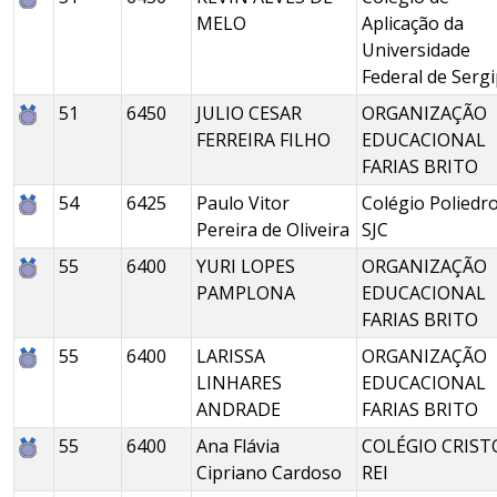
MELO
Aplicação da
Universidade
Federal de Serg
51
6450
JULIO CESAR
ORGANIZAÇÃO
FERREIRA FILHO
EDUCACIONAL
FARIAS BRITO
54
6425
Paulo Vitor
Colégio Poliedr
Pereira de Oliveira
SJC
55
6400
YURI LOPES
ORGANIZAÇÃO
PAMPLONA
EDUCACIONAL
FARIAS BRITO
55
6400
LARISSA
ORGANIZAÇÃO
LINHARES
EDUCACIONAL
ANDRADE
FARIAS BRITO
55
6400
Ana Flávia
COLÉGIO CRIST
Cipriano Cardoso
REI