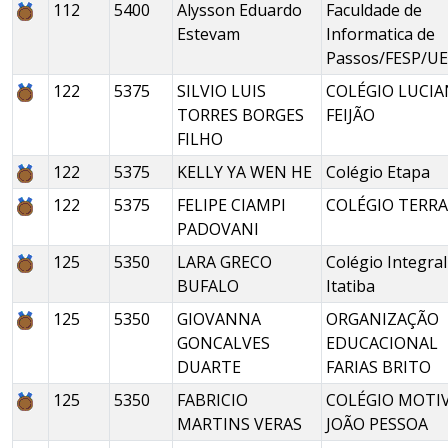
112
5400
Alysson Eduardo
Faculdade de
Estevam
Informatica de
Passos/FESP/U
122
5375
SILVIO LUIS
COLÉGIO LUCI
TORRES BORGES
FEIJÃO
FILHO
122
5375
KELLY YA WEN HE
Colégio Etapa
122
5375
FELIPE CIAMPI
COLÉGIO TERRA
PADOVANI
125
5350
LARA GRECO
Colégio Integral
BUFALO
Itatiba
125
5350
GIOVANNA
ORGANIZAÇÃO
GONCALVES
EDUCACIONAL
DUARTE
FARIAS BRITO
125
5350
FABRICIO
COLÉGIO MOTI
MARTINS VERAS
JOÃO PESSOA