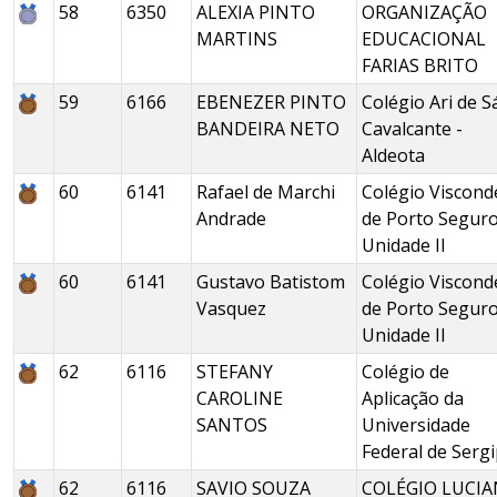
58
6350
ALEXIA PINTO
ORGANIZAÇÃO
MARTINS
EDUCACIONAL
FARIAS BRITO
59
6166
EBENEZER PINTO
Colégio Ari de S
BANDEIRA NETO
Cavalcante -
Aldeota
60
6141
Rafael de Marchi
Colégio Viscond
Andrade
de Porto Seguro
Unidade II
60
6141
Gustavo Batistom
Colégio Viscond
Vasquez
de Porto Seguro
Unidade II
62
6116
STEFANY
Colégio de
CAROLINE
Aplicação da
SANTOS
Universidade
Federal de Serg
62
6116
SAVIO SOUZA
COLÉGIO LUCI