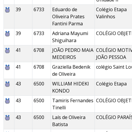
39
6733
Eduardo de
Colégio Etapa
Oliveira Prates
Valinhos
Fantini Parma
39
6733
Adriana Mayumi
COLÉGIO OBJET
Shiguihara
41
6708
JOÃO PEDRO MAIA
COLÉGIO MOTI
MEDEIROS
JOÃO PESSOA
41
6708
Graziella Bedenik
colégio Saint Lo
de Oliveira
43
6500
WILLIAM HIDEKI
Colégio Etapa
KONDO
43
6500
Tamiris Fernandes
COLÉGIO OBJET
Tinelli
43
6500
Laís de Oliveira
COLÉGIO PARAÍ
Batista