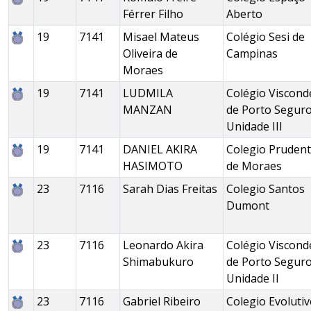
Férrer Filho
Aberto
19
7141
Misael Mateus
Colégio Sesi de
Oliveira de
Campinas
Moraes
19
7141
LUDMILA
Colégio Viscond
MANZAN
de Porto Seguro
Unidade III
19
7141
DANIEL AKIRA
Colegio Pruden
HASIMOTO
de Moraes
23
7116
Sarah Dias Freitas
Colegio Santos
Dumont
23
7116
Leonardo Akira
Colégio Viscond
Shimabukuro
de Porto Seguro
Unidade II
23
7116
Gabriel Ribeiro
Colegio Evoluti