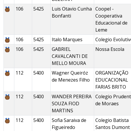
106
5425
Luis Otavio Cunha
Coopel -
Bonfanti
Cooperativa
Educacional de
Leme
106
5425
Italo Marques
Colegio Evoluti
106
5425
GABRIEL
Nossa Escola
CAVALCANTI DE
MELLO MOURA
112
5400
Wagner Queiróz
ORGANIZAÇÃO
de Menezes Filho
EDUCACIONAL
FARIAS BRITO
112
5400
WANDER PEREIRA
Colegio Pruden
SOUZA FIOD
de Moraes
MARTINS
112
5400
Sofia Saraiva de
Colegio Batista
Figueiredo
Santos Dumont