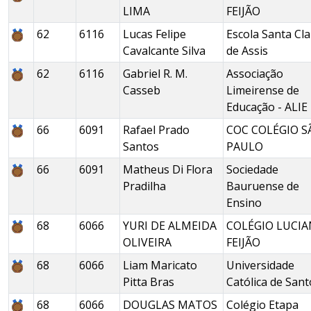
LIMA
FEIJÃO
62
6116
Lucas Felipe
Escola Santa Cla
Cavalcante Silva
de Assis
62
6116
Gabriel R. M.
Associação
Casseb
Limeirense de
Educação - ALIE
66
6091
Rafael Prado
COC COLÉGIO S
Santos
PAULO
66
6091
Matheus Di Flora
Sociedade
Pradilha
Bauruense de
Ensino
68
6066
YURI DE ALMEIDA
COLÉGIO LUCI
OLIVEIRA
FEIJÃO
68
6066
Liam Maricato
Universidade
Pitta Bras
Católica de Sant
68
6066
DOUGLAS MATOS
Colégio Etapa