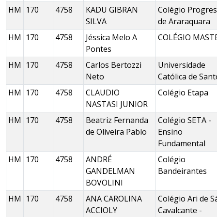
HM
170
4758
KADU GIBRAN
Colégio Progre
SILVA
de Araraquara
HM
170
4758
Jéssica Melo A
COLÉGIO MAST
Pontes
HM
170
4758
Carlos Bertozzi
Universidade
Neto
Católica de Sant
HM
170
4758
CLAUDIO
Colégio Etapa
NASTASI JUNIOR
HM
170
4758
Beatriz Fernanda
Colégio SETA -
de Oliveira Pablo
Ensino
Fundamental
HM
170
4758
ANDRÉ
Colégio
GANDELMAN
Bandeirantes
BOVOLINI
HM
170
4758
ANA CAROLINA
Colégio Ari de S
ACCIOLY
Cavalcante -