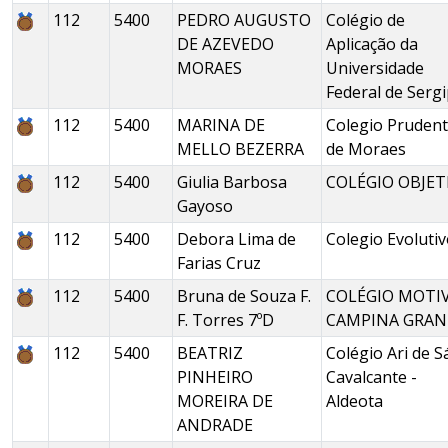
112
5400
PEDRO AUGUSTO
Colégio de
DE AZEVEDO
Aplicação da
MORAES
Universidade
Federal de Serg
112
5400
MARINA DE
Colegio Pruden
MELLO BEZERRA
de Moraes
112
5400
Giulia Barbosa
COLÉGIO OBJET
Gayoso
112
5400
Debora Lima de
Colegio Evoluti
Farias Cruz
112
5400
Bruna de Souza F.
COLÉGIO MOTI
F. Torres 7ºD
CAMPINA GRAN
112
5400
BEATRIZ
Colégio Ari de S
PINHEIRO
Cavalcante -
MOREIRA DE
Aldeota
ANDRADE