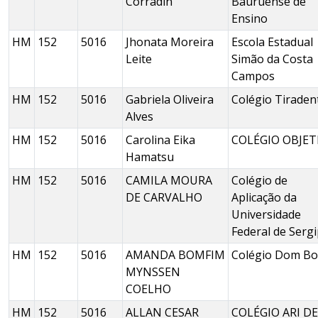
Corradin
Bauruense de
Ensino
HM
152
5016
Jhonata Moreira
Escola Estadual
Leite
Simão da Costa
Campos
HM
152
5016
Gabriela Oliveira
Colégio Tiraden
Alves
HM
152
5016
Carolina Eika
COLÉGIO OBJET
Hamatsu
HM
152
5016
CAMILA MOURA
Colégio de
DE CARVALHO
Aplicação da
Universidade
Federal de Serg
HM
152
5016
AMANDA BOMFIM
Colégio Dom Bo
MYNSSEN
COELHO
HM
152
5016
ALLAN CESAR
COLÉGIO ARI DE