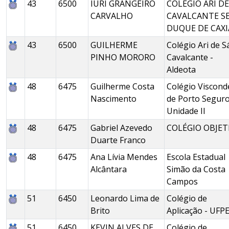
43
6500
IURI GRANGEIRO
COLÉGIO ARI DE
CARVALHO
CAVALCANTE S
DUQUE DE CAXI
43
6500
GUILHERME
Colégio Ari de S
PINHO MORORO
Cavalcante -
Aldeota
48
6475
Guilherme Costa
Colégio Viscond
Nascimento
de Porto Seguro
Unidade II
48
6475
Gabriel Azevedo
COLÉGIO OBJET
Duarte Franco
48
6475
Ana Lívia Mendes
Escola Estadual
Alcântara
Simão da Costa
Campos
51
6450
Leonardo Lima de
Colégio de
Brito
Aplicação - UFP
51
6450
KEVIN ALVES DE
Colégio de