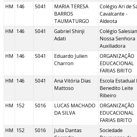
HM
146
5041
MARIA TERESA
Colégio Ari de S
BARROS
Cavalcante -
TAUMATURGO
Aldeota
HM
146
5041
Gabriel Shinji
Colégio Salesia
Adati
Nossa Senhora
Auxiliadora
HM
146
5041
Eduardo Julien
ORGANIZAÇÃO
Charron
EDUCACIONAL
FARIAS BRITO
HM
146
5041
Ana Vitória Dias
Escola Estadual 
Mattoso
Benedito Leite
Ribeiro
HM
152
5016
LUCAS MACHADO
ORGANIZAÇÃO
DA SILVA
EDUCACIONAL
FARIAS BRITO
HM
152
5016
Julia Dantas
Sociedade