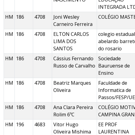
INTEGRADA LT
HM
186
4708
Joni Wesley
COLÉGIO MAST
Carneiro Ferreira
HM
186
4708
ELTON CARLOS
colegio estadual
LIMA DOS
abelardo barret
SANTOS
do rosario
HM
186
4708
Cássius Fernando
Sociedade
Russo de Carvalho
Bauruense de
Ensino
HM
186
4708
Beatriz Marques
Faculdade de
Oliveira
Informatica de
Passos/FESP/U
HM
186
4708
Ana Clara Pereira
COLÉGIO MOTI
Rolim 6ºC
CAMPINA GRAN
HM
196
4683
Vitor Hugo
EE PROF
Oliveira Mishima
LAURENTINA