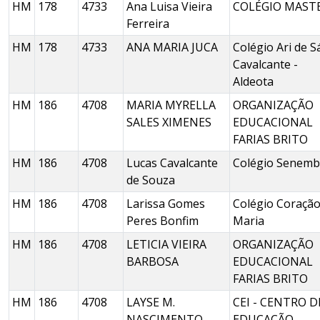
HM
178
4733
Ana Luisa Vieira
COLÉGIO MAST
Ferreira
HM
178
4733
ANA MARIA JUCA
Colégio Ari de S
Cavalcante -
Aldeota
HM
186
4708
MARIA MYRELLA
ORGANIZAÇÃO
SALES XIMENES
EDUCACIONAL
FARIAS BRITO
HM
186
4708
Lucas Cavalcante
Colégio Senemb
de Souza
HM
186
4708
Larissa Gomes
Colégio Coração
Peres Bonfim
Maria
HM
186
4708
LETICIA VIEIRA
ORGANIZAÇÃO
BARBOSA
EDUCACIONAL
FARIAS BRITO
HM
186
4708
LAYSE M.
CEI - CENTRO D
NASCIMENTO
EDUCAÇÃO