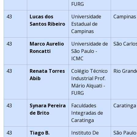
FURG
43
Lucas dos
Universidade
Campinas
Santos Ribeiro
Estadual de
Campinas
43
Marco Aurelio
Universidade de
São Carlo
Roncatti
São Paulo -
ICMC
43
Renata Torres
Colégio Técnico
Rio Grand
Abib
Industrial Prof.
Mário Alquati -
FURG
43
Synara Pereira
Faculdades
Caratinga
de Brito
Integradas de
Caratinga
43
Tiago B.
Instituto De
São Paulo