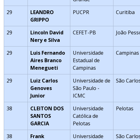
29
LEANDRO
PUCPR
Curitiba
GRIPPO
29
Lincoln David
CEFET-PB
João Pess
Nery e Silva
29
Luis Fernando
Universidade
Campinas
Aires Branco
Estadual de
Menegueti
Campinas
29
Luiz Carlos
Universidade de
São Carlo
Genoves
São Paulo -
Junior
ICMC
38
CLEITON DOS
Universidade
Pelotas
SANTOS
Católica de
GARCIA
Pelotas
38
Frank
Universidade
São Carlo