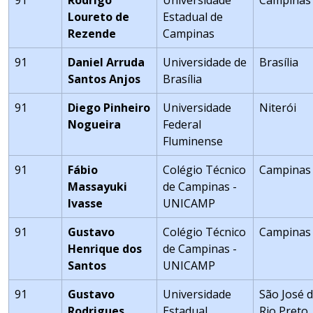
91
Rodrigo
Universidade
Campinas
Loureto de
Estadual de
Rezende
Campinas
91
Daniel Arruda
Universidade de
Brasília
Santos Anjos
Brasília
91
Diego Pinheiro
Universidade
Niterói
Nogueira
Federal
Fluminense
91
Fábio
Colégio Técnico
Campinas
Massayuki
de Campinas -
Ivasse
UNICAMP
91
Gustavo
Colégio Técnico
Campinas
Henrique dos
de Campinas -
Santos
UNICAMP
91
Gustavo
Universidade
São José 
Rodrigues
Estadual
Rio Preto