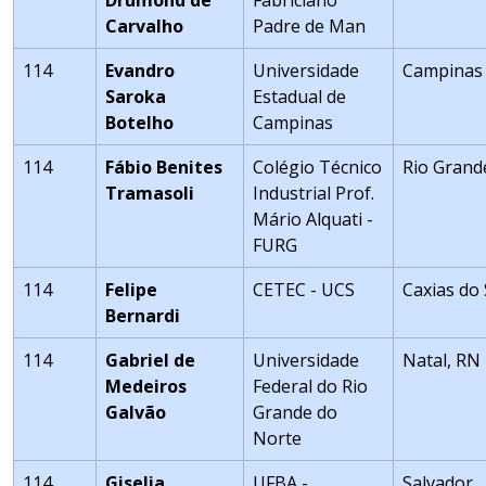
Drumond de
Fabriciano
Carvalho
Padre de Man
114
Evandro
Universidade
Campinas
Saroka
Estadual de
Botelho
Campinas
114
Fábio Benites
Colégio Técnico
Rio Grand
Tramasoli
Industrial Prof.
Mário Alquati -
FURG
114
Felipe
CETEC - UCS
Caxias do 
Bernardi
114
Gabriel de
Universidade
Natal, RN
Medeiros
Federal do Rio
Galvão
Grande do
Norte
114
Giselia
UFBA -
Salvador