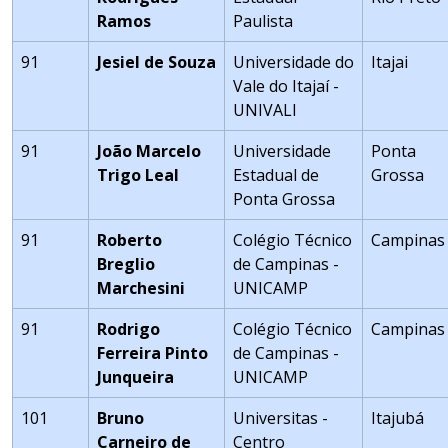
Ramos
Paulista
91
Jesiel de Souza
Universidade do
Itajai
Vale do Itajaí -
UNIVALI
91
João Marcelo
Universidade
Ponta
Trigo Leal
Estadual de
Grossa
Ponta Grossa
91
Roberto
Colégio Técnico
Campinas
Breglio
de Campinas -
Marchesini
UNICAMP
91
Rodrigo
Colégio Técnico
Campinas
Ferreira Pinto
de Campinas -
Junqueira
UNICAMP
101
Bruno
Universitas -
Itajubá
Carneiro de
Centro