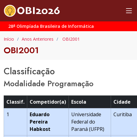
a
28
Olimpíada Brasileira de Informática
Início
Anos Anteriores
OBI2001
OBI2001
Classificação
Modalidade Programação
Classif.
Competidor(a)
Escola
Cidade
1
Eduardo
Universidade
Curitiba
Pereira
Federal do
Habkost
Paraná (UFPR)