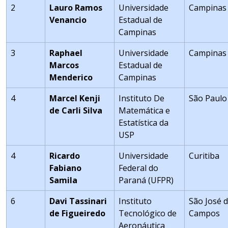
2
Lauro Ramos
Universidade
Campinas
Venancio
Estadual de
Campinas
3
Raphael
Universidade
Campinas
Marcos
Estadual de
Menderico
Campinas
4
Marcel Kenji
Instituto De
São Paulo
de Carli Silva
Matemática e
Estatística da
USP
4
Ricardo
Universidade
Curitiba
Fabiano
Federal do
Samila
Paraná (UFPR)
6
Davi Tassinari
Instituto
São José 
de Figueiredo
Tecnológico de
Campos
Aeronáutica