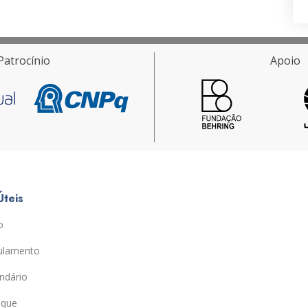
Patrocínio
Apoio
Úteis
o
ulamento
ndário
ique