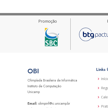
Promoção
OBI
Links 
Iníci
Olimpíada Brasileira de Informática
Instituto de Computação
Reg
Unicamp
Cale
Email:
olimpinf@ic.unicamp.br
Prat