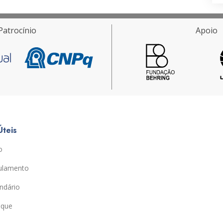
Patrocínio
Apoio
Úteis
o
ulamento
ndário
ique