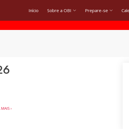
Início
Sobre a OBI
Prepare-se
Cal
26
A MAIS